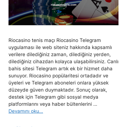
Riocasino tenis maçı Riocasino Telegram
uygulaması ile web siteniz hakkında kapsamlı
verilere dilediğiniz zaman, dilediğiniz yerden,
dilediğiniz cihazdan kolayca ulaşabilirsiniz. Canlı
bahis sitesi Telegram artık ek bir hizmet daha
sunuyor. Riocasino popülaritesi ortadadır ve
üyeleri ve Telegram aboneleri onlara yüksek
düzeyde güven duymaktadır. Sonuç olarak,
destek için Telegram gibi sosyal medya
platformlarını veya haber bültenlerini …
Devamını oku…