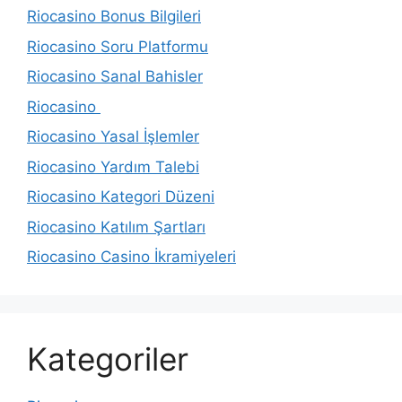
Riocasino Bonus Bilgileri
Riocasino Soru Platformu
Riocasino Sanal Bahisler
Riocasino
Riocasino Yasal İşlemler
Riocasino Yardım Talebi
Riocasino Kategori Düzeni
Riocasino Katılım Şartları
Riocasino Casino İkramiyeleri
Kategoriler