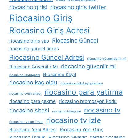
riocasino girisi
riocasino giris twitter
Riocasino Giriş
Riocasino Giriş Adresi
Riocasino Güncel
riocasino giriş yap
riocasino güncel adres
Riocasino Güncel Adresi
riocasino güvenilebilir mi
riocasino güvenlir mi
Riocasino Güvenilir Mi
Riocasino Kayıt
riocasino instagram
riocasino kaç oldu
riocasino mobil uygulaması
riocasino para yatirma
riocasino oyun sitesi
riocasino para çekme
riocasino promosyon kodu
riocasino tv
riocasino sitesi
riocasino telegram
riocasino tv izle
riocasino tv canli maç
Riocasino Yeni Adresi
Riocasino Yeni Giriş
Riocasino Üyelik
Riocasino Şikayet
twitter riocasino