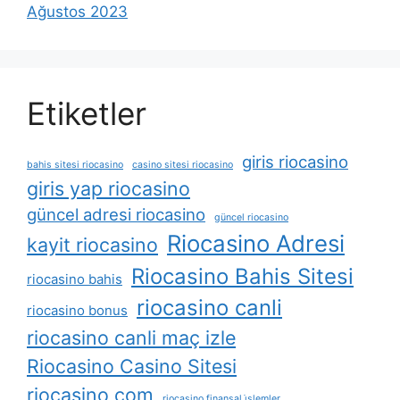
Ağustos 2023
Etiketler
giris riocasino
bahis sitesi riocasino
casino sitesi riocasino
giris yap riocasino
güncel adresi riocasino
güncel riocasino
Riocasino Adresi
kayit riocasino
Riocasino Bahis Sitesi
riocasino bahis
riocasino canli
riocasino bonus
riocasino canli maç izle
Riocasino Casino Sitesi
riocasino com
riocasino finansal i̇şlemler