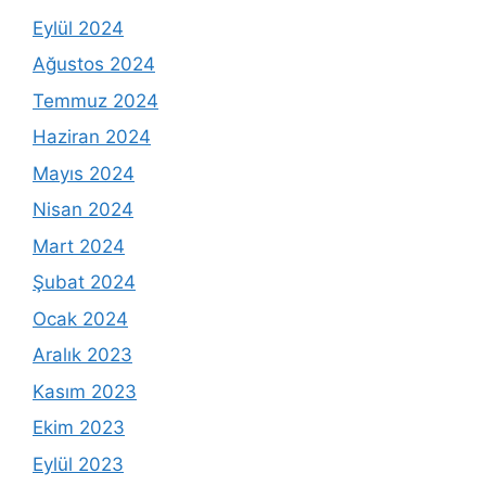
Eylül 2024
Ağustos 2024
Temmuz 2024
Haziran 2024
Mayıs 2024
Nisan 2024
Mart 2024
Şubat 2024
Ocak 2024
Aralık 2023
Kasım 2023
Ekim 2023
Eylül 2023