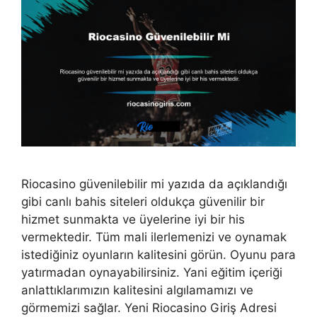
Riocasino güvenilebilir mi yazıda da açıklandığı
gibi canlı bahis siteleri oldukça güvenilir bir
hizmet sunmakta ve üyelerine iyi bir his
vermektedir. Tüm mali ilerlemenizi ve oynamak
istediğiniz oyunların kalitesini görün. Oyunu para
yatırmadan oynayabilirsiniz. Yani eğitim içeriği
anlattıklarımızın kalitesini algılamamızı ve
görmemizi sağlar. Yeni Riocasino Giriş Adresi