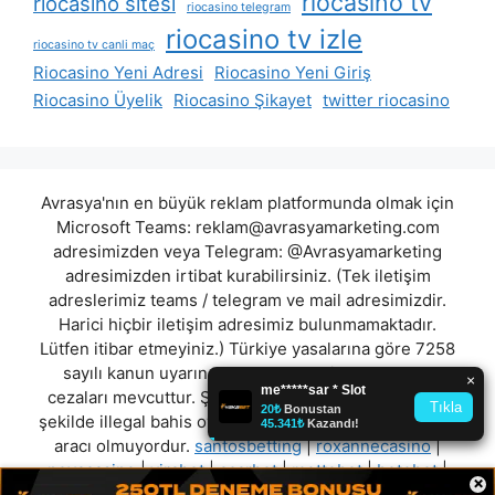
riocasino tv
riocasino sitesi
riocasino telegram
riocasino tv izle
riocasino tv canli maç
Riocasino Yeni Adresi
Riocasino Yeni Giriş
Riocasino Üyelik
Riocasino Şikayet
twitter riocasino
Avrasya'nın en büyük reklam platformunda olmak için
Microsoft Teams:
reklam@avrasyamarketing.com
adresimizden veya Telegram: @Avrasyamarketing
adresimizden irtibat kurabilirsiniz. (Tek iletişim
adreslerimiz teams / telegram ve mail adresimizdir.
Harici hiçbir iletişim adresimiz bulunmamaktadır.
Lütfen itibar etmeyiniz.) Türkiye yasalarına göre 7258
sayılı kanun uyarınca yasa dışı bahis oynamanın
cezaları mevcuttur. Şu an bulunduğunuz site hiç bir
şekilde illegal bahis oyunları oynatmıyor ve oynamaya
aracı olmuyordur.
santosbetting
|
roxannecasino
|
nevacasino
|
virabet
|
acarbet
|
mottobet
|
betobet
|
×
bilyoncu