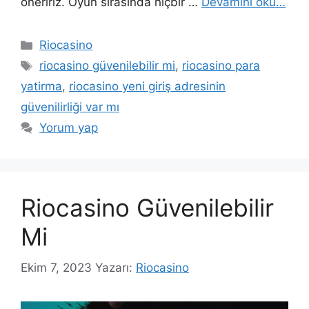
öneririz. Oyun sırasında hiçbir …
Devamını oku…
Kategoriler
Riocasino
Etiketler
riocasino güvenilebilir mi
,
riocasino para
yatirma
,
riocasino yeni giriş adresinin
güvenilirliği var mı
Yorum yap
Riocasino Güvenilebilir
Mi
Ekim 7, 2023
Yazarı:
Riocasino