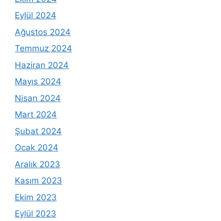
Eylül 2024
Ağustos 2024
Temmuz 2024
Haziran 2024
Mayıs 2024
Nisan 2024
Mart 2024
Şubat 2024
Ocak 2024
Aralık 2023
Kasım 2023
Ekim 2023
Eylül 2023