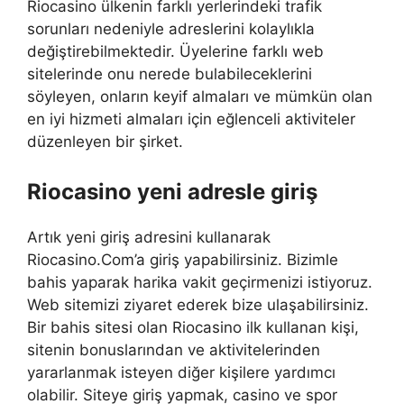
Riocasino ülkenin farklı yerlerindeki trafik
sorunları nedeniyle adreslerini kolaylıkla
değiştirebilmektedir. Üyelerine farklı web
sitelerinde onu nerede bulabileceklerini
söyleyen, onların keyif almaları ve mümkün olan
en iyi hizmeti almaları için eğlenceli aktiviteler
düzenleyen bir şirket.
Riocasino yeni adresle giriş
Artık yeni giriş adresini kullanarak
Riocasino.Com’a giriş yapabilirsiniz. Bizimle
bahis yaparak harika vakit geçirmenizi istiyoruz.
Web sitemizi ziyaret ederek bize ulaşabilirsiniz.
Bir bahis sitesi olan Riocasino ilk kullanan kişi,
sitenin bonuslarından ve aktivitelerinden
yararlanmak isteyen diğer kişilere yardımcı
olabilir. Siteye giriş yapmak, casino ve spor