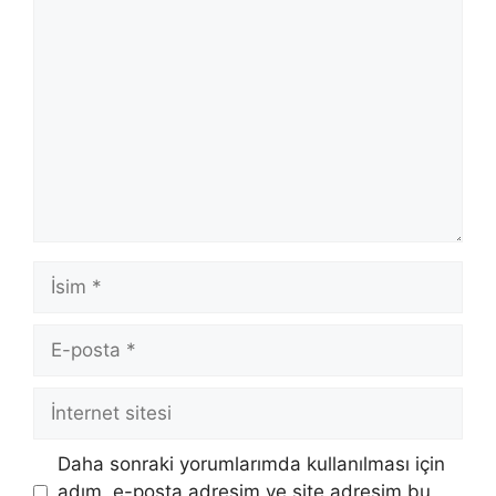
Yorum
İsim
E-
posta
İnternet
sitesi
Daha sonraki yorumlarımda kullanılması için
adım, e-posta adresim ve site adresim bu