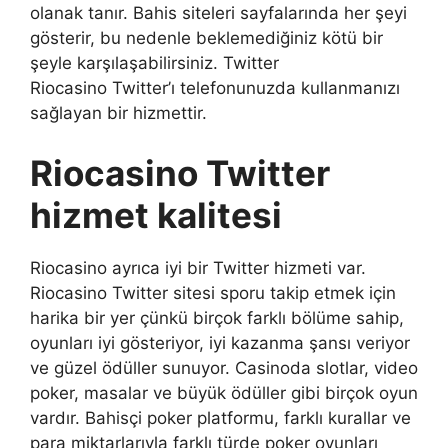
olanak tanır. Bahis siteleri sayfalarında her şeyi
gösterir, bu nedenle beklemediğiniz kötü bir
şeyle karşılaşabilirsiniz. Twitter
Riocasino Twitter’ı telefonunuzda kullanmanızı
sağlayan bir hizmettir.
Riocasino Twitter
hizmet kalitesi
Riocasino ayrıca iyi bir Twitter hizmeti var.
Riocasino Twitter sitesi sporu takip etmek için
harika bir yer çünkü birçok farklı bölüme sahip,
oyunları iyi gösteriyor, iyi kazanma şansı veriyor
ve güzel ödüller sunuyor. Casinoda slotlar, video
poker, masalar ve büyük ödüller gibi birçok oyun
vardır. Bahisçi poker platformu, farklı kurallar ve
para miktarlarıyla farklı türde poker oyunları