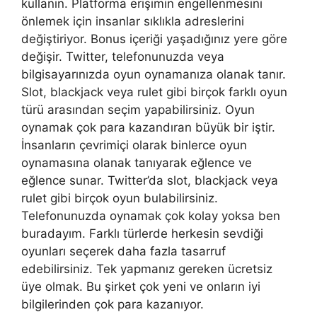
kullanın. Platforma erişimin engellenmesini
önlemek için insanlar sıklıkla adreslerini
değiştiriyor. Bonus içeriği yaşadığınız yere göre
değişir. Twitter, telefonunuzda veya
bilgisayarınızda oyun oynamanıza olanak tanır.
Slot, blackjack veya rulet gibi birçok farklı oyun
türü arasından seçim yapabilirsiniz. Oyun
oynamak çok para kazandıran büyük bir iştir.
İnsanların çevrimiçi olarak binlerce oyun
oynamasına olanak tanıyarak eğlence ve
eğlence sunar. Twitter’da slot, blackjack veya
rulet gibi birçok oyun bulabilirsiniz.
Telefonunuzda oynamak çok kolay yoksa ben
buradayım. Farklı türlerde herkesin sevdiği
oyunları seçerek daha fazla tasarruf
edebilirsiniz. Tek yapmanız gereken ücretsiz
üye olmak. Bu şirket çok yeni ve onların iyi
bilgilerinden çok para kazanıyor.