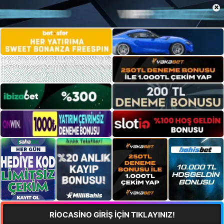
×
RİOCASİNO GİRİŞ İÇİN TIKLAYINIZ!