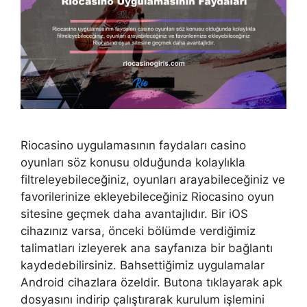
Riocasino uygulamasının faydaları casino
oyunları söz konusu olduğunda kolaylıkla
filtreleyebileceğiniz, oyunları arayabileceğiniz ve
favorilerinize ekleyebileceğiniz Riocasino oyun
sitesine geçmek daha avantajlıdır. Bir iOS
cihazınız varsa, önceki bölümde verdiğimiz
talimatları izleyerek ana sayfanıza bir bağlantı
kaydedebilirsiniz. Bahsettiğimiz uygulamalar
Android cihazlara özeldir. Butona tıklayarak apk
dosyasını indirip çalıştırarak kurulum işlemini