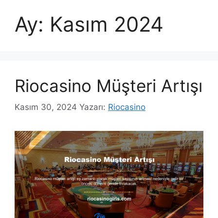
Ay:
Kasım 2024
Riocasino Müşteri Artışı
Kasım 30, 2024
Yazarı:
Riocasino