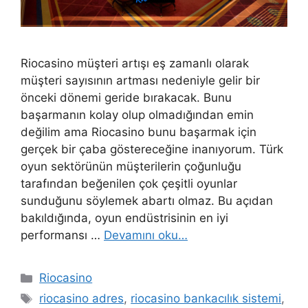
Riocasino müşteri artışı eş zamanlı olarak
müşteri sayısının artması nedeniyle gelir bir
önceki dönemi geride bırakacak. Bunu
başarmanın kolay olup olmadığından emin
değilim ama Riocasino bunu başarmak için
gerçek bir çaba göstereceğine inanıyorum. Türk
oyun sektörünün müşterilerin çoğunluğu
tarafından beğenilen çok çeşitli oyunlar
sunduğunu söylemek abartı olmaz. Bu açıdan
bakıldığında, oyun endüstrisinin en iyi
performansı …
Devamını oku…
Kategoriler
Riocasino
Etiketler
riocasino adres
,
riocasino bankacılık sistemi
,