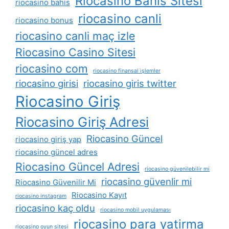
Riocasino Bahis Sitesi
riocasino bahis
riocasino canli
riocasino bonus
riocasino canli maç izle
Riocasino Casino Sitesi
riocasino com
riocasino finansal i̇şlemler
riocasino girisi
riocasino giris twitter
Riocasino Giriş
Riocasino Giriş Adresi
Riocasino Güncel
riocasino giriş yap
riocasino güncel adres
Riocasino Güncel Adresi
riocasino güvenilebilir mi
riocasino güvenlir mi
Riocasino Güvenilir Mi
Riocasino Kayıt
riocasino instagram
riocasino kaç oldu
riocasino mobil uygulaması
riocasino para yatirma
riocasino oyun sitesi