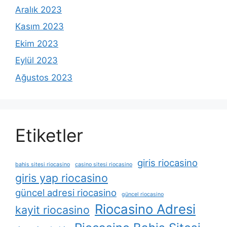
Aralık 2023
Kasım 2023
Ekim 2023
Eylül 2023
Ağustos 2023
Etiketler
giris riocasino
bahis sitesi riocasino
casino sitesi riocasino
giris yap riocasino
güncel adresi riocasino
güncel riocasino
Riocasino Adresi
kayit riocasino