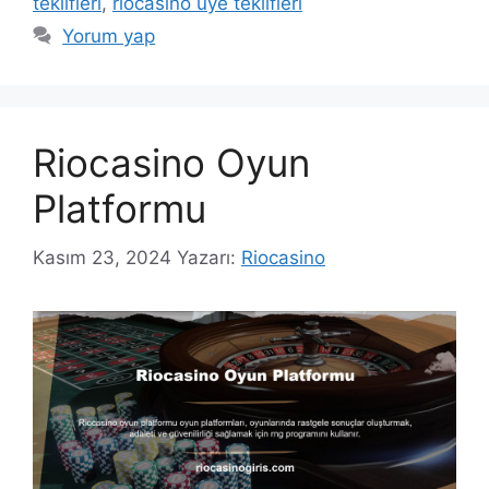
teklifleri
,
riocasino üye teklifleri
Yorum yap
Riocasino Oyun
Platformu
Kasım 23, 2024
Yazarı:
Riocasino