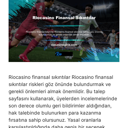
Riocasino finansal sıkıntılar Riocasino finansal
sıkıntılar riskleri göz önünde bulundurmak ve
gerekli önlemleri almak önemlidir. Bu talep
sayfasını kullanarak, üyelerden incelemelerinde
son derece olumlu geri bildirimler aldığından,
hak talebinde bulunurken para kazanma
fırsatına sahip olursunuz. Yasal oranlarla
karşılaştırıldığında daha geniş bir seçenek