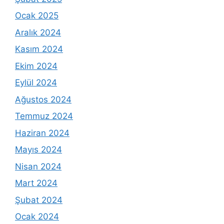
Ocak 2025
Aralık 2024
Kasım 2024
Ekim 2024
Eylül 2024
Ağustos 2024
Temmuz 2024
Haziran 2024
Mayıs 2024
Nisan 2024
Mart 2024
Şubat 2024
Ocak 2024