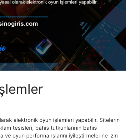
şlemler
arak elektronik oyun işlemleri yapabilir. Sitelerin
klam tesisleri, bahis tutkunlarının bahis
 ve oyun performanslarını iyileştirmelerine izin