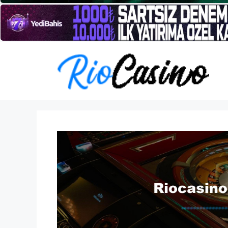
İçeriğe
atla