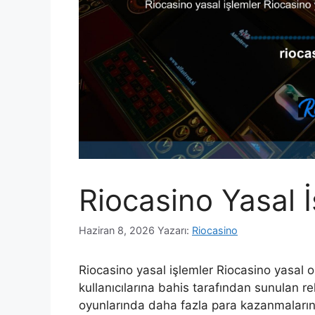
Riocasino Yasal İ
Haziran 8, 2026
Yazarı:
Riocasino
Riocasino yasal işlemler Riocasino yasal ol
kullanıcılarına bahis tarafından sunulan re
oyunlarında daha fazla para kazanmalarına