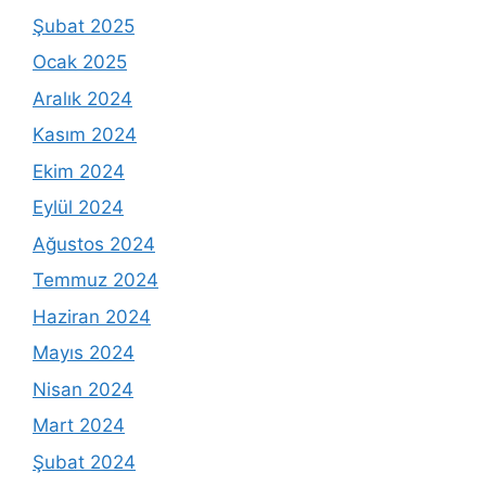
Şubat 2025
Ocak 2025
Aralık 2024
Kasım 2024
Ekim 2024
Eylül 2024
Ağustos 2024
Temmuz 2024
Haziran 2024
Mayıs 2024
Nisan 2024
Mart 2024
Şubat 2024