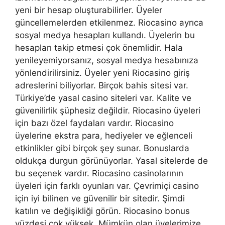
yeni bir hesap oluşturabilirler. Üyeler
güncellemelerden etkilenmez. Riocasino ayrıca
sosyal medya hesapları kullandı. Üyelerin bu
hesapları takip etmesi çok önemlidir. Hala
yenileyemiyorsanız, sosyal medya hesabınıza
yönlendirilirsiniz. Üyeler yeni Riocasino giriş
adreslerini biliyorlar. Birçok bahis sitesi var.
Türkiye’de yasal casino siteleri var. Kalite ve
güvenilirlik şüphesiz değildir. Riocasino üyeleri
için bazı özel faydaları vardır. Riocasino
üyelerine ekstra para, hediyeler ve eğlenceli
etkinlikler gibi birçok şey sunar. Bonuslarda
oldukça durgun görünüyorlar. Yasal sitelerde de
bu seçenek vardır. Riocasino casinolarının
üyeleri için farklı oyunları var. Çevrimiçi casino
için iyi bilinen ve güvenilir bir sitedir. Şimdi
katılın ve değişikliği görün. Riocasino bonus
yüzdesi çok yüksek. Mümkün olan üyelerimize