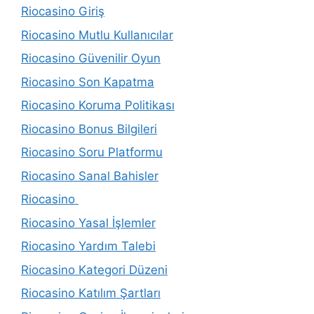
Riocasino Giriş
Riocasino Mutlu Kullanıcılar
Riocasino Güvenilir Oyun
Riocasino Son Kapatma
Riocasino Koruma Politikası
Riocasino Bonus Bilgileri
Riocasino Soru Platformu
Riocasino Sanal Bahisler
Riocasino
Riocasino Yasal İşlemler
Riocasino Yardım Talebi
Riocasino Kategori Düzeni
Riocasino Katılım Şartları