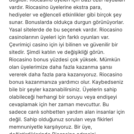
vardır. Riocasino üyelerine ekstra para,
hediyeler ve eğlenceli etkinlikler gibi birçok şey
sunar. Bonuslarda oldukça durgun görünüyorlar.
Yasal sitelerde de bu seçenek vardır. Riocasino
casinolarının üyeleri için farklı oyunları var.
Çevrimiçi casino için iyi bilinen ve güvenilir bir
sitedir. Şimdi katılın ve değişikliği görün.
Riocasino bonus yüzdesi çok yüksek. Mümkün
olan üyelerimize daha fazla kazanma şansı
vererek daha fazla para kazanıyoruz. Riocasino
bonus kazanmanıza yardımcı olur. Kaybedseniz
bile bir şeyler kazanabilirsiniz. Üyelerin sahip
olabileceği herhangi bir soruyu veya endişeyi
cevaplamak için her zaman mevcuttur. Bu
sadece canlı sohbetten yardım alan insanlar için
değil. Sahip olduğunuz soruları veya fikirleri
memnuniyetle karşılıyoruz. Bir üye,