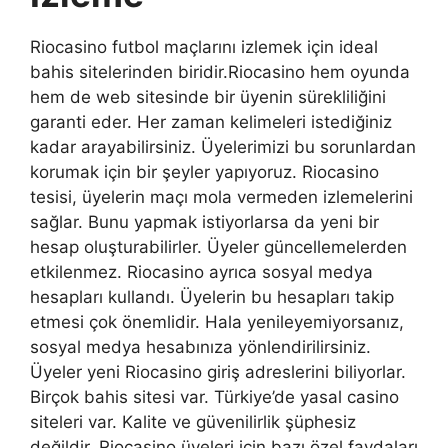
Riocasino futbol maçlarını izlemek için ideal
bahis sitelerinden biridir.Riocasino hem oyunda
hem de web sitesinde bir üyenin sürekliliğini
garanti eder. Her zaman kelimeleri istediğiniz
kadar arayabilirsiniz. Üyelerimizi bu sorunlardan
korumak için bir şeyler yapıyoruz. Riocasino
tesisi, üyelerin maçı mola vermeden izlemelerini
sağlar. Bunu yapmak istiyorlarsa da yeni bir
hesap oluşturabilirler. Üyeler güncellemelerden
etkilenmez. Riocasino ayrıca sosyal medya
hesapları kullandı. Üyelerin bu hesapları takip
etmesi çok önemlidir. Hala yenileyemiyorsanız,
sosyal medya hesabınıza yönlendirilirsiniz.
Üyeler yeni Riocasino giriş adreslerini biliyorlar.
Birçok bahis sitesi var. Türkiye’de yasal casino
siteleri var. Kalite ve güvenilirlik şüphesiz
değildir. Riocasino üyeleri için bazı özel faydaları