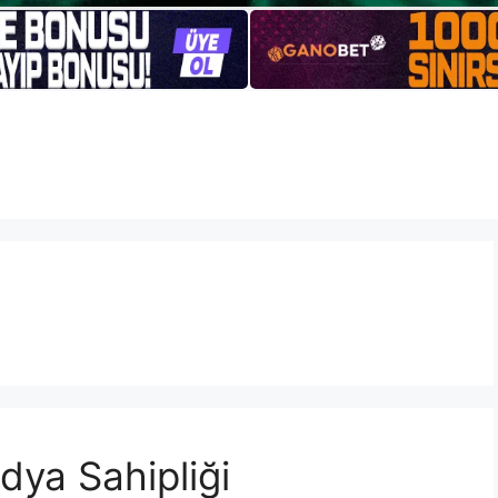
dya Sahipliği