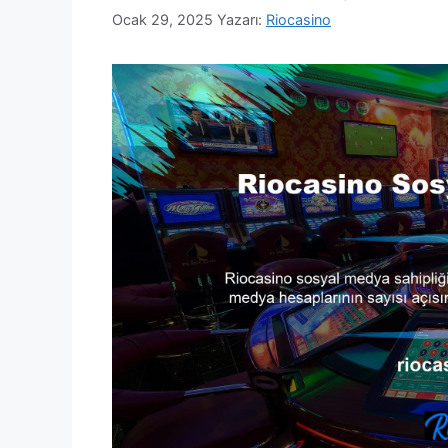
Ocak 29, 2025
Yazarı:
Riocasino