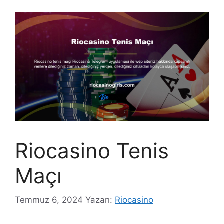
Riocasino Tenis
Maçı
Temmuz 6, 2024
Yazarı:
Riocasino