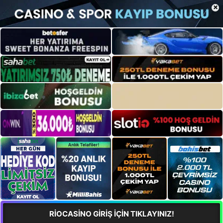
×
RİOCASİNO GİRİŞ İÇİN TIKLAYINIZ!