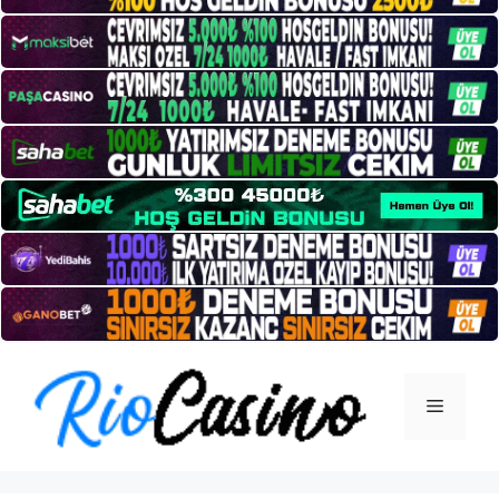
İçeriğe
atla
Menü