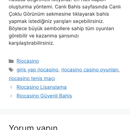
oluşturma yöntemi. Canlı Bahis sayfasında Canlı
Çoklu Görünüm sekmesine tıklayarak bahis
yapmak istediğiniz yarışları seçebilirsiniz.
Böylece büyük sembollere sahip tüm oyunları
görebilir ve kazanma şansınızı
karşılaştırabilirsiniz.
Kategoriler
Riocasino
Etiketler
giris yap riocasino
,
riocasino casino oyunları
,
riocasino tenis maçı
Riocasino Lisanslama
Riocasino Güvenli Bahis
Yorum yapın