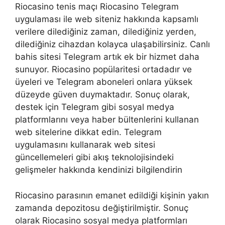
Riocasino tenis maçı Riocasino Telegram
uygulaması ile web siteniz hakkında kapsamlı
verilere dilediğiniz zaman, dilediğiniz yerden,
dilediğiniz cihazdan kolayca ulaşabilirsiniz. Canlı
bahis sitesi Telegram artık ek bir hizmet daha
sunuyor. Riocasino popülaritesi ortadadır ve
üyeleri ve Telegram aboneleri onlara yüksek
düzeyde güven duymaktadır. Sonuç olarak,
destek için Telegram gibi sosyal medya
platformlarını veya haber bültenlerini kullanan
web sitelerine dikkat edin. Telegram
uygulamasını kullanarak web sitesi
güncellemeleri gibi akış teknolojisindeki
gelişmeler hakkında kendinizi bilgilendirin
Riocasino parasının emanet edildiği kişinin yakın
zamanda depozitosu değiştirilmiştir. Sonuç
olarak Riocasino sosyal medya platformları