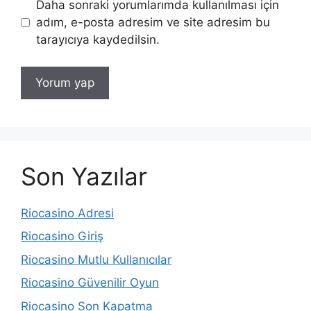
Daha sonraki yorumlarımda kullanılması için
adım, e-posta adresim ve site adresim bu
tarayıcıya kaydedilsin.
Son Yazılar
Riocasino Adresi
Riocasino Giriş
Riocasino Mutlu Kullanıcılar
Riocasino Güvenilir Oyun
Riocasino Son Kapatma