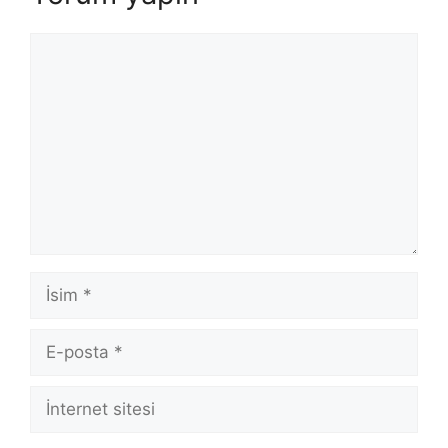
Yorum
İsim
E-
posta
İnternet
sitesi