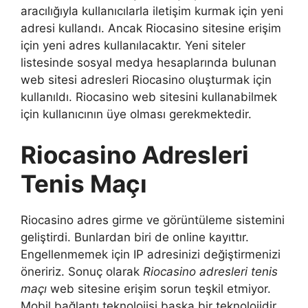
aracılığıyla kullanıcılarla iletişim kurmak için yeni
adresi kullandı. Ancak Riocasino sitesine erişim
için yeni adres kullanılacaktır. Yeni siteler
listesinde sosyal medya hesaplarında bulunan
web sitesi adresleri Riocasino oluşturmak için
kullanıldı. Riocasino web sitesini kullanabilmek
için kullanıcının üye olması gerekmektedir.
Riocasino Adresleri
Tenis Maçı
Riocasino adres girme ve görüntüleme sistemini
geliştirdi. Bunlardan biri de online kayıttır.
Engellenmemek için IP adresinizi değiştirmenizi
öneririz. Sonuç olarak
Riocasino adresleri tenis
maçı
web sitesine erişim sorun teşkil etmiyor.
Mobil bağlantı teknolojisi başka bir teknolojidir.