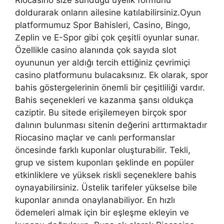
doldurarak onların ailesine katılabilirsiniz.Oyun
platformumuz Spor Bahisleri, Casino, Bingo,
Zeplin ve E-Spor gibi çok çeşitli oyunlar sunar.
Özellikle casino alanında çok sayıda slot
oyununun yer aldığı tercih ettiğiniz çevrimiçi
casino platformunu bulacaksınız. Ek olarak, spor
bahis göstergelerinin önemli bir çeşitliliği vardır.
Bahis seçenekleri ve kazanma şansı oldukça
caziptir. Bu sitede erişilemeyen birçok spor
dalının bulunması sitenin değerini arttırmaktadır
Riocasino maçlar ve canlı performanslar
öncesinde farklı kuponlar oluşturabilir. Tekli,
grup ve sistem kuponları şeklinde en popüler
etkinliklere ve yüksek riskli seçeneklere bahis
oynayabilirsiniz. Üstelik tarifeler yükselse bile
kuponlar anında onaylanabiliyor. En hızlı
ödemeleri almak için bir eşleşme ekleyin ve