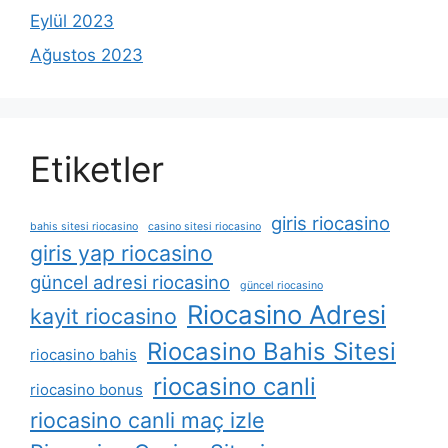
Eylül 2023
Ağustos 2023
Etiketler
giris riocasino
bahis sitesi riocasino
casino sitesi riocasino
giris yap riocasino
güncel adresi riocasino
güncel riocasino
Riocasino Adresi
kayit riocasino
Riocasino Bahis Sitesi
riocasino bahis
riocasino canli
riocasino bonus
riocasino canli maç izle