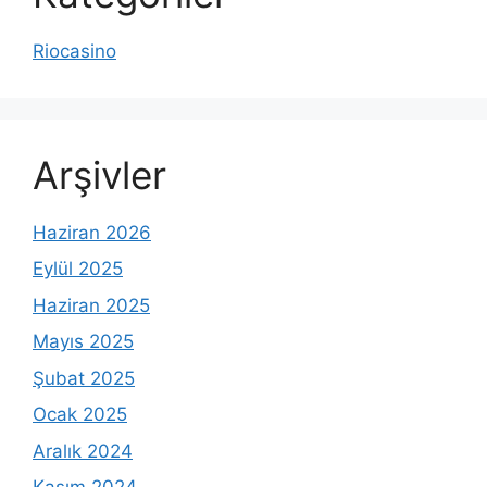
Riocasino
Arşivler
Haziran 2026
Eylül 2025
Haziran 2025
Mayıs 2025
Şubat 2025
Ocak 2025
Aralık 2024