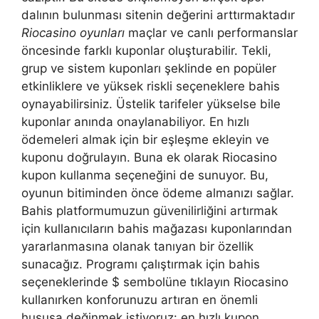
dalının bulunması sitenin değerini arttırmaktadır
Riocasino oyunları
maçlar ve canlı performanslar
öncesinde farklı kuponlar oluşturabilir. Tekli,
grup ve sistem kuponları şeklinde en popüler
etkinliklere ve yüksek riskli seçeneklere bahis
oynayabilirsiniz. Üstelik tarifeler yükselse bile
kuponlar anında onaylanabiliyor. En hızlı
ödemeleri almak için bir eşleşme ekleyin ve
kuponu doğrulayın. Buna ek olarak Riocasino
kupon kullanma seçeneğini de sunuyor. Bu,
oyunun bitiminden önce ödeme almanızı sağlar.
Bahis platformumuzun güvenilirliğini artırmak
için kullanıcıların bahis mağazası kuponlarından
yararlanmasına olanak tanıyan bir özellik
sunacağız. Programı çalıştırmak için bahis
seçeneklerinde $ sembolüne tıklayın Riocasino
kullanırken konforunuzu artıran en önemli
hususa değinmek istiyoruz: en hızlı kupon