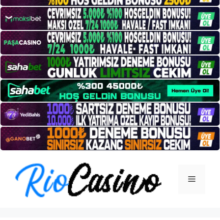
İçeriğe
atla
Menü