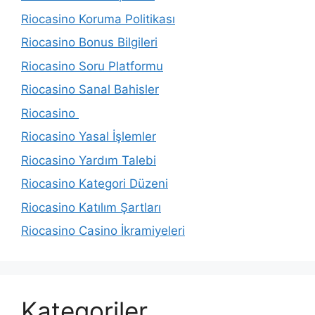
Riocasino Koruma Politikası
Riocasino Bonus Bilgileri
Riocasino Soru Platformu
Riocasino Sanal Bahisler
Riocasino
Riocasino Yasal İşlemler
Riocasino Yardım Talebi
Riocasino Kategori Düzeni
Riocasino Katılım Şartları
Riocasino Casino İkramiyeleri
Kategoriler