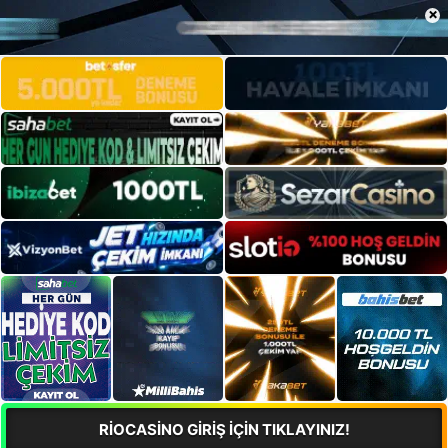
×
RİOCASİNO GİRİŞ İÇİN TIKLAYINIZ!