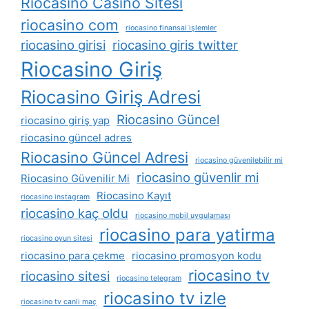
Riocasino Casino Sitesi
riocasino com
riocasino finansal i̇şlemler
riocasino girisi
riocasino giris twitter
Riocasino Giriş
Riocasino Giriş Adresi
Riocasino Güncel
riocasino giriş yap
riocasino güncel adres
Riocasino Güncel Adresi
riocasino güvenilebilir mi
riocasino güvenlir mi
Riocasino Güvenilir Mi
Riocasino Kayıt
riocasino instagram
riocasino kaç oldu
riocasino mobil uygulaması
riocasino para yatirma
riocasino oyun sitesi
riocasino para çekme
riocasino promosyon kodu
riocasino tv
riocasino sitesi
riocasino telegram
riocasino tv izle
riocasino tv canli maç