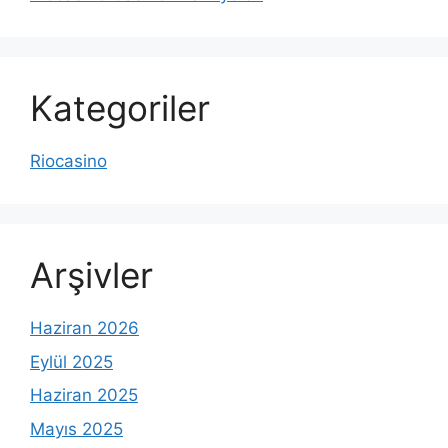
Kategoriler
Riocasino
Arşivler
Haziran 2026
Eylül 2025
Haziran 2025
Mayıs 2025