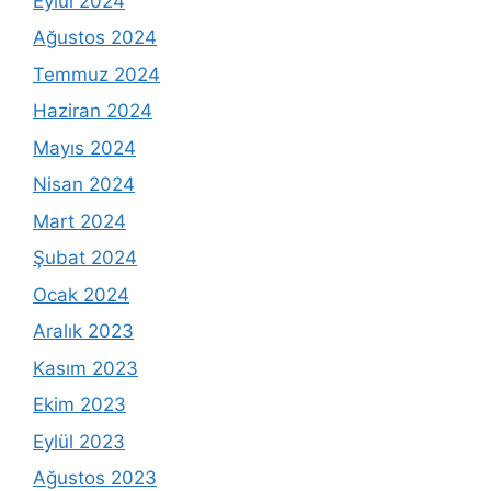
Eylül 2024
Ağustos 2024
Temmuz 2024
Haziran 2024
Mayıs 2024
Nisan 2024
Mart 2024
Şubat 2024
Ocak 2024
Aralık 2023
Kasım 2023
Ekim 2023
Eylül 2023
Ağustos 2023