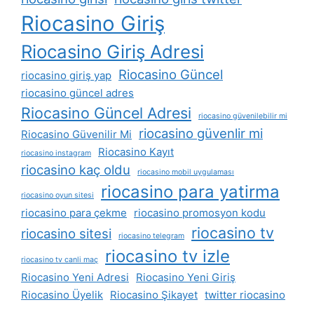
Riocasino Giriş
Riocasino Giriş Adresi
Riocasino Güncel
riocasino giriş yap
riocasino güncel adres
Riocasino Güncel Adresi
riocasino güvenilebilir mi
riocasino güvenlir mi
Riocasino Güvenilir Mi
Riocasino Kayıt
riocasino instagram
riocasino kaç oldu
riocasino mobil uygulaması
riocasino para yatirma
riocasino oyun sitesi
riocasino para çekme
riocasino promosyon kodu
riocasino tv
riocasino sitesi
riocasino telegram
riocasino tv izle
riocasino tv canli maç
Riocasino Yeni Adresi
Riocasino Yeni Giriş
Riocasino Üyelik
Riocasino Şikayet
twitter riocasino