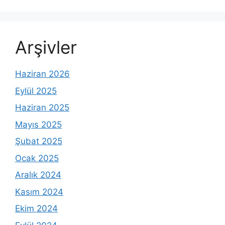
Arşivler
Haziran 2026
Eylül 2025
Haziran 2025
Mayıs 2025
Şubat 2025
Ocak 2025
Aralık 2024
Kasım 2024
Ekim 2024