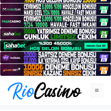
İçeriğe
atla
Menü