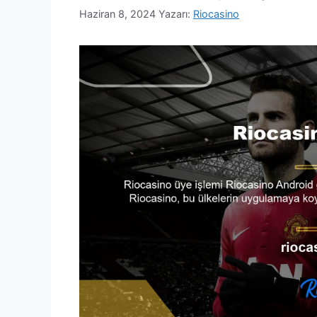
Haziran 8, 2024
Yazarı:
Riocasino