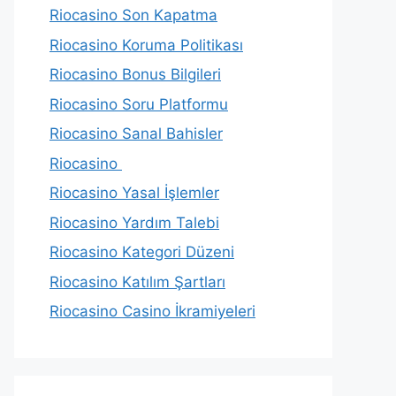
Riocasino Son Kapatma
Riocasino Koruma Politikası
Riocasino Bonus Bilgileri
Riocasino Soru Platformu
Riocasino Sanal Bahisler
Riocasino
Riocasino Yasal İşlemler
Riocasino Yardım Talebi
Riocasino Kategori Düzeni
Riocasino Katılım Şartları
Riocasino Casino İkramiyeleri