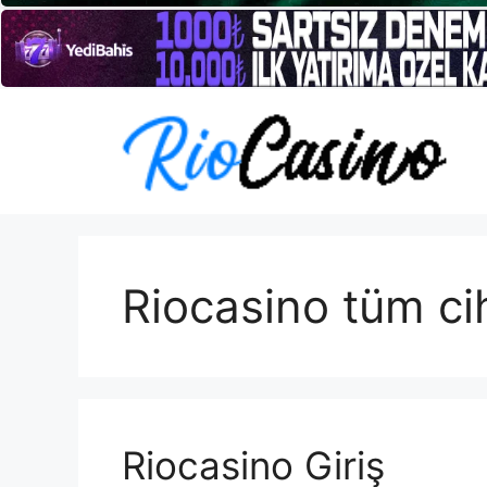
İçeriğe
atla
Riocasino tüm c
Riocasino Giriş