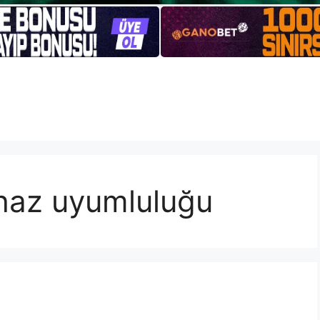
ihaz uyumluluğu