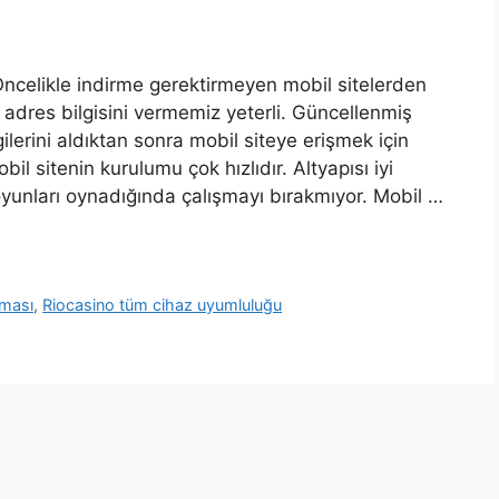
. Öncelikle indirme gerektirmeyen mobil sitelerden
adres bilgisini vermemiz yeterli. Güncellenmiş
ilerini aldıktan sonra mobil siteye erişmek için
obil sitenin kurulumu çok hızlıdır. Altyapısı iyi
oyunları oynadığında çalışmayı bırakmıyor. Mobil …
uması
,
Riocasino tüm cihaz uyumluluğu