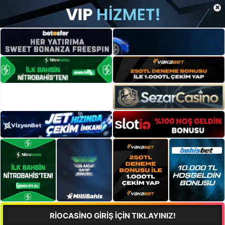
×
RİOCASİNO GİRİŞ İÇİN TIKLAYINIZ!