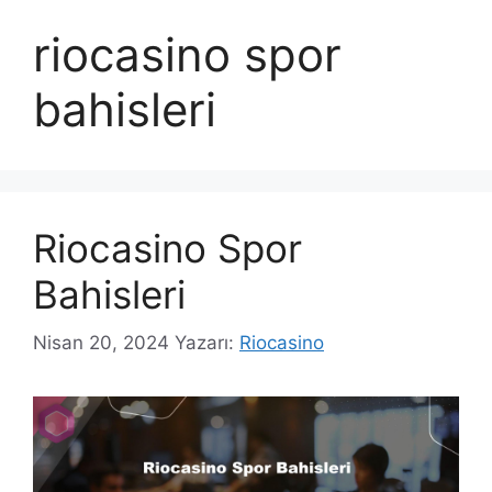
riocasino spor
bahisleri
Riocasino Spor
Bahisleri
Nisan 20, 2024
Yazarı:
Riocasino