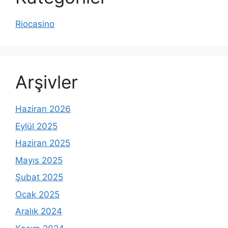
Riocasino
Arşivler
Haziran 2026
Eylül 2025
Haziran 2025
Mayıs 2025
Şubat 2025
Ocak 2025
Aralık 2024