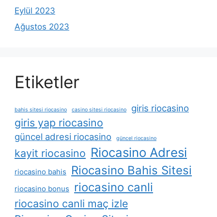
Eylül 2023
Ağustos 2023
Etiketler
giris riocasino
bahis sitesi riocasino
casino sitesi riocasino
giris yap riocasino
güncel adresi riocasino
güncel riocasino
Riocasino Adresi
kayit riocasino
Riocasino Bahis Sitesi
riocasino bahis
riocasino canli
riocasino bonus
riocasino canli maç izle