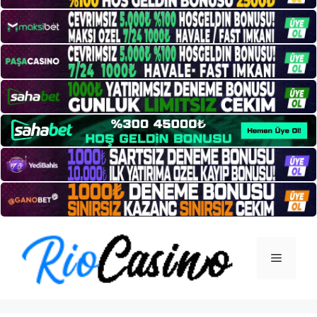
İçeriğe
atla
Menü