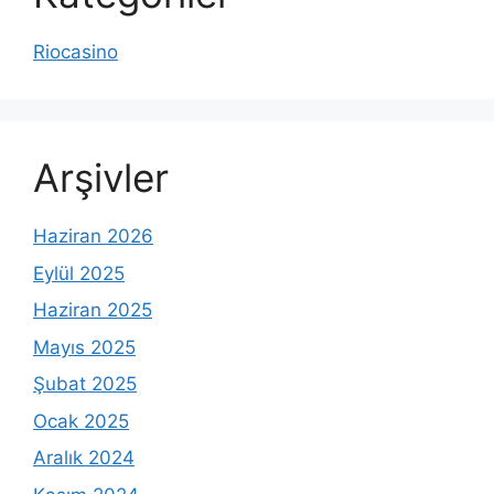
Riocasino
Arşivler
Haziran 2026
Eylül 2025
Haziran 2025
Mayıs 2025
Şubat 2025
Ocak 2025
Aralık 2024