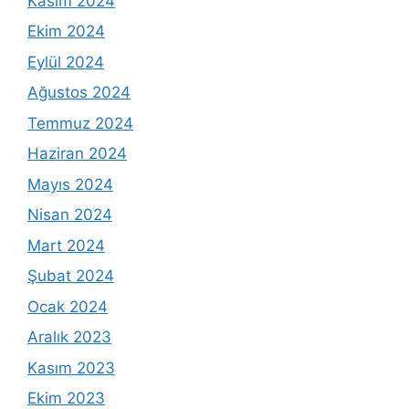
Kasım 2024
Ekim 2024
Eylül 2024
Ağustos 2024
Temmuz 2024
Haziran 2024
Mayıs 2024
Nisan 2024
Mart 2024
Şubat 2024
Ocak 2024
Aralık 2023
Kasım 2023
Ekim 2023