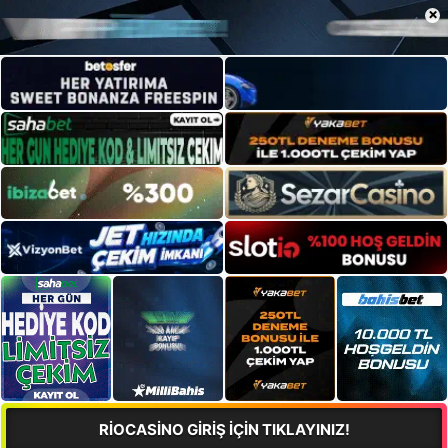
×
RİOCASİNO GİRİŞ İÇİN TIKLAYINIZ!