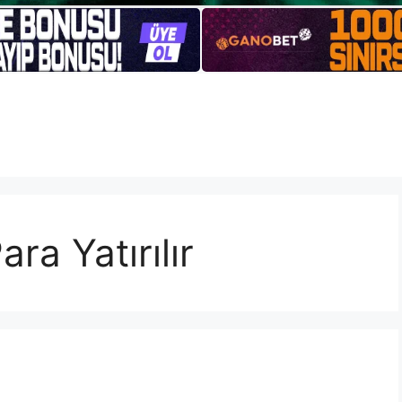
ra Yatırılır