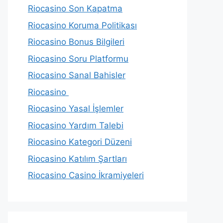
Riocasino Son Kapatma
Riocasino Koruma Politikası
Riocasino Bonus Bilgileri
Riocasino Soru Platformu
Riocasino Sanal Bahisler
Riocasino
Riocasino Yasal İşlemler
Riocasino Yardım Talebi
Riocasino Kategori Düzeni
Riocasino Katılım Şartları
Riocasino Casino İkramiyeleri