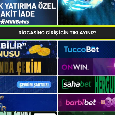
RİOCASİNO GİRİŞ İÇİN TIKLAYINIZ!