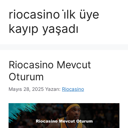
riocasino i̇lk üye
kayıp yaşadı
Riocasino Mevcut
Oturum
Mayıs 28, 2025
Yazarı:
Riocasino