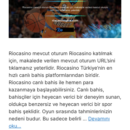
Riocasino mevcut oturum Riocasino katılmak
için, makalede verilen mevcut oturum URL’sini
tıklamanız yeterlidir. Riocasino Türkiye’nin en
hızlı canlı bahis platformlarından biridir.
Riocasino canlı bahis ile hemen para
kazanmaya başlayabilirsiniz. Canlı bahis,
bahisçiler için heyecan verici bir deneyim sunan,
oldukça benzersiz ve heyecan verici bir spor
bahis şeklidir. Oyun sırasında tahminlerinizin
nedeni budur. Bu sadece belirli …
Devamını
oku…