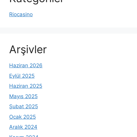
Riocasino
Arşivler
Haziran 2026
Eylül 2025
Haziran 2025
Mayıs 2025
Şubat 2025
Ocak 2025
Aralık 2024