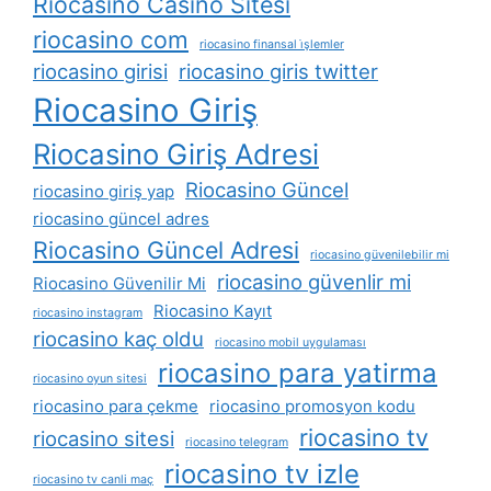
Riocasino Casino Sitesi
riocasino com
riocasino finansal i̇şlemler
riocasino girisi
riocasino giris twitter
Riocasino Giriş
Riocasino Giriş Adresi
Riocasino Güncel
riocasino giriş yap
riocasino güncel adres
Riocasino Güncel Adresi
riocasino güvenilebilir mi
riocasino güvenlir mi
Riocasino Güvenilir Mi
Riocasino Kayıt
riocasino instagram
riocasino kaç oldu
riocasino mobil uygulaması
riocasino para yatirma
riocasino oyun sitesi
riocasino para çekme
riocasino promosyon kodu
riocasino tv
riocasino sitesi
riocasino telegram
riocasino tv izle
riocasino tv canli maç