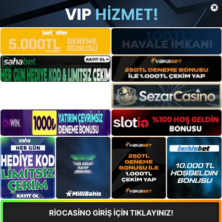
×
RİOCASİNO GİRİŞ İÇİN TIKLAYINIZ!