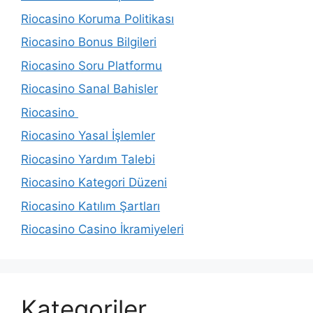
Riocasino Koruma Politikası
Riocasino Bonus Bilgileri
Riocasino Soru Platformu
Riocasino Sanal Bahisler
Riocasino
Riocasino Yasal İşlemler
Riocasino Yardım Talebi
Riocasino Kategori Düzeni
Riocasino Katılım Şartları
Riocasino Casino İkramiyeleri
Kategoriler