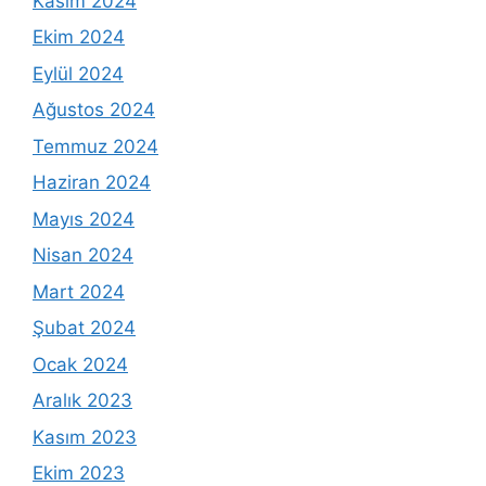
Kasım 2024
Ekim 2024
Eylül 2024
Ağustos 2024
Temmuz 2024
Haziran 2024
Mayıs 2024
Nisan 2024
Mart 2024
Şubat 2024
Ocak 2024
Aralık 2023
Kasım 2023
Ekim 2023