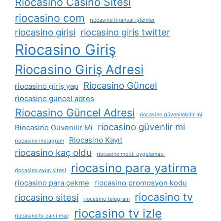
Riocasino Casino Sitesi
riocasino com
riocasino finansal i̇şlemler
riocasino girisi
riocasino giris twitter
Riocasino Giriş
Riocasino Giriş Adresi
Riocasino Güncel
riocasino giriş yap
riocasino güncel adres
Riocasino Güncel Adresi
riocasino güvenilebilir mi
riocasino güvenlir mi
Riocasino Güvenilir Mi
Riocasino Kayıt
riocasino instagram
riocasino kaç oldu
riocasino mobil uygulaması
riocasino para yatirma
riocasino oyun sitesi
riocasino para çekme
riocasino promosyon kodu
riocasino tv
riocasino sitesi
riocasino telegram
riocasino tv izle
riocasino tv canli maç