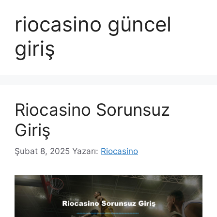
riocasino güncel
giriş
Riocasino Sorunsuz
Giriş
Şubat 8, 2025
Yazarı:
Riocasino