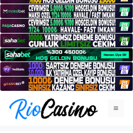
İçeriğe
atla
Menü