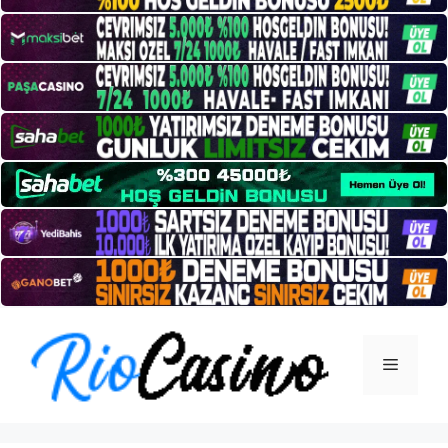
İçeriğe
atla
Menü