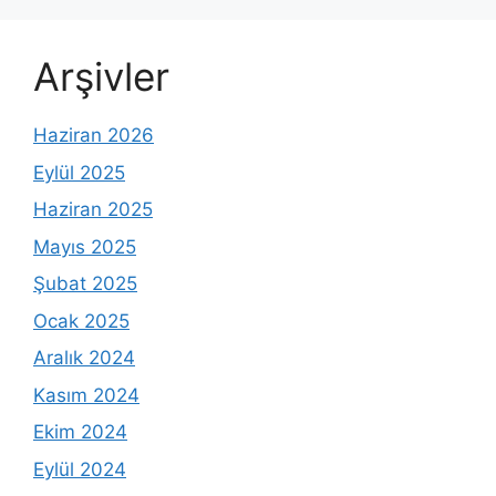
Arşivler
Haziran 2026
Eylül 2025
Haziran 2025
Mayıs 2025
Şubat 2025
Ocak 2025
Aralık 2024
Kasım 2024
Ekim 2024
Eylül 2024