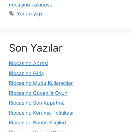
riocasino casinosu
Yorum yap
Son Yazılar
Riocasino Adresi
Riocasino Giriş
Riocasino Mutlu Kullanıcılar
Riocasino Güvenilir Oyun
Riocasino Son Kapatma
Riocasino Koruma Politikası
Riocasino Bonus Bilgileri