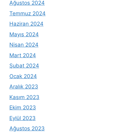
Ağustos 2024
Temmuz 2024
Haziran 2024
Mayıs 2024
Nisan 2024
Mart 2024
Şubat 2024
Ocak 2024
Aralık 2023
Kasım 2023
Ekim 2023
Eylül 2023
Ağustos 2023