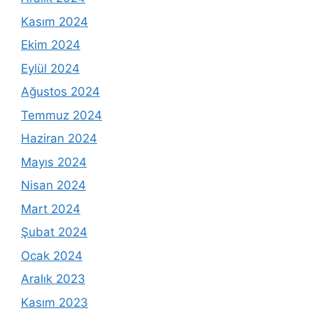
Kasım 2024
Ekim 2024
Eylül 2024
Ağustos 2024
Temmuz 2024
Haziran 2024
Mayıs 2024
Nisan 2024
Mart 2024
Şubat 2024
Ocak 2024
Aralık 2023
Kasım 2023