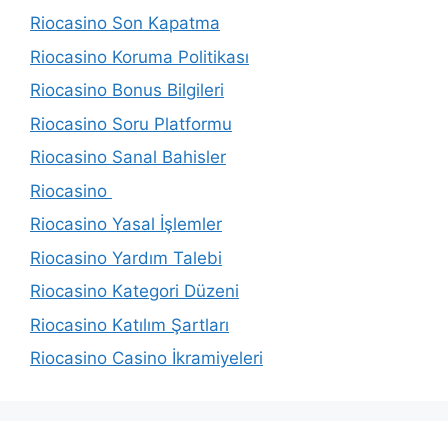
Riocasino Son Kapatma
Riocasino Koruma Politikası
Riocasino Bonus Bilgileri
Riocasino Soru Platformu
Riocasino Sanal Bahisler
Riocasino
Riocasino Yasal İşlemler
Riocasino Yardım Talebi
Riocasino Kategori Düzeni
Riocasino Katılım Şartları
Riocasino Casino İkramiyeleri