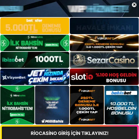
×
RİOCASİNO GİRİŞ İÇİN TIKLAYINIZ!