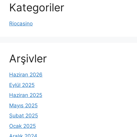
Kategoriler
Riocasino
Arşivler
Haziran 2026
Eylül 2025
Haziran 2025
Mayıs 2025
Şubat 2025
Ocak 2025
Aralık 2024