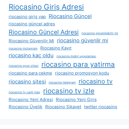
Riocasino Giriş Adresi
Riocasino Güncel
riocasino giriş yap
riocasino güncel adres
Riocasino Güncel Adresi
riocasino güvenilebilir mi
riocasino güvenlir mi
Riocasino Güvenilir Mi
Riocasino Kayıt
riocasino instagram
riocasino kaç oldu
riocasino mobil uygulaması
riocasino para yatirma
riocasino oyun sitesi
riocasino para çekme
riocasino promosyon kodu
riocasino tv
riocasino sitesi
riocasino telegram
riocasino tv izle
riocasino tv canli maç
Riocasino Yeni Adresi
Riocasino Yeni Giriş
Riocasino Üyelik
Riocasino Şikayet
twitter riocasino