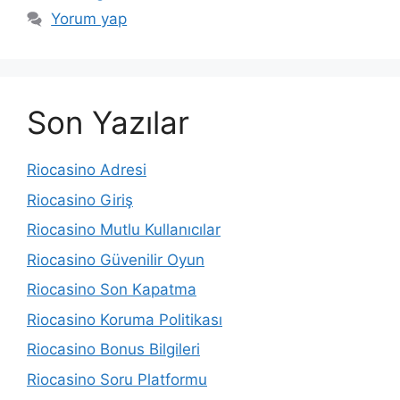
Yorum yap
Son Yazılar
Riocasino Adresi
Riocasino Giriş
Riocasino Mutlu Kullanıcılar
Riocasino Güvenilir Oyun
Riocasino Son Kapatma
Riocasino Koruma Politikası
Riocasino Bonus Bilgileri
Riocasino Soru Platformu