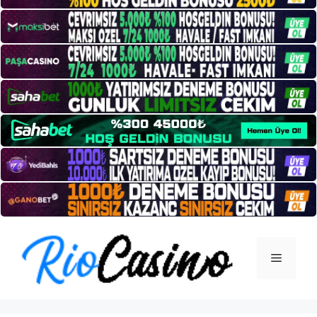
İçeriğe
atla
Menü