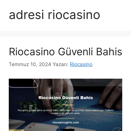
adresi riocasino
Riocasino Güvenli Bahis
Temmuz 10, 2024
Yazarı:
Riocasino