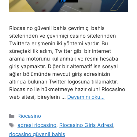
Riocasino güvenli bahis çevrimiçi bahis
sitelerinden ve çevrimiçi casino sitelerinden
Twitter’a erişmenin iki yöntemi vardır. Bu
süreçteki ilk adım, Twitter gibi bir internet
arama motorunu kullanmak ve resmi hesaba
giriş yapmaktır. Diğer bir alternatif ise sosyal
ağlar bölümünde mevcut giriş adresinizin
altında bulunan Twitter logosuna tıklamaktır.
Riocasino ile hükmetmeye hazır olun! Riocasino
web sitesi, bireylerin …
Devamını oku…
Kategoriler
Riocasino
Etiketler
adresi riocasino
,
Riocasino Giriş Adresi
,
riocasino güvenli bahis