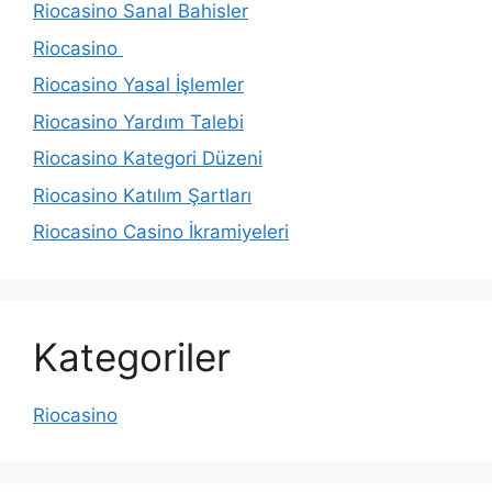
Riocasino Sanal Bahisler
Riocasino
Riocasino Yasal İşlemler
Riocasino Yardım Talebi
Riocasino Kategori Düzeni
Riocasino Katılım Şartları
Riocasino Casino İkramiyeleri
Kategoriler
Riocasino