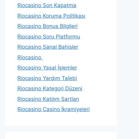
Riocasino Son Kapatma
Riocasino Koruma Politikası
Riocasino Bonus Bilgileri
Riocasino Soru Platformu
Riocasino Sanal Bahisler
Riocasino
Riocasino Yasal İşlemler
Riocasino Yardım Talebi
Riocasino Kategori Düzeni
Riocasino Katılım Şartları
Riocasino Casino İkramiyeleri