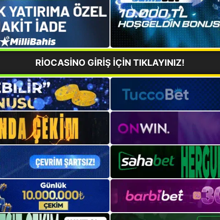
RİOCASİNO GİRİŞ İÇİN TIKLAYINIZ!