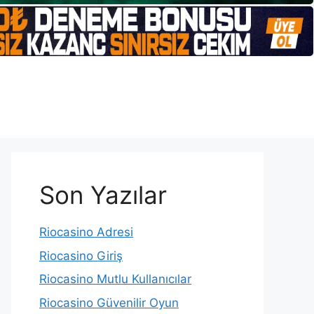
Son Yazılar
Riocasino Adresi
Riocasino Giriş
Riocasino Mutlu Kullanıcılar
Riocasino Güvenilir Oyun