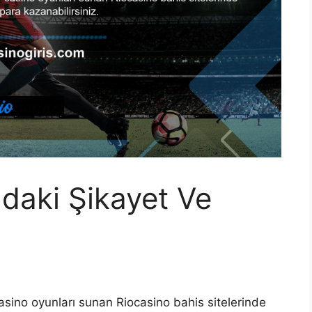
daki Şikayet Ve
asino oyunları sunan Riocasino bahis sitelerinde