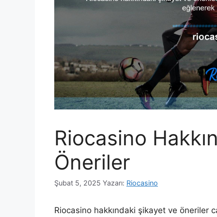
Riocasino Hakkın
Öneriler
Şubat 5, 2025
Yazarı:
Riocasino
Riocasino hakkındaki şikayet ve öneriler c