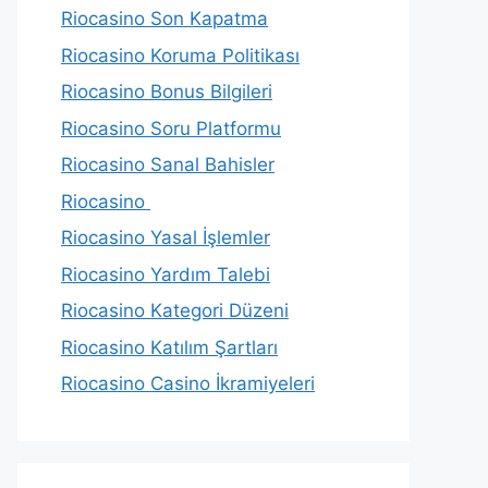
Riocasino Son Kapatma
Riocasino Koruma Politikası
Riocasino Bonus Bilgileri
Riocasino Soru Platformu
Riocasino Sanal Bahisler
Riocasino
Riocasino Yasal İşlemler
Riocasino Yardım Talebi
Riocasino Kategori Düzeni
Riocasino Katılım Şartları
Riocasino Casino İkramiyeleri