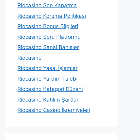
Riocasino Son Kapatma
Riocasino Koruma Politikası
Riocasino Bonus Bilgileri
Riocasino Soru Platformu
Riocasino Sanal Bahisler
Riocasino
Riocasino Yasal İşlemler
Riocasino Yardım Talebi
Riocasino Kategori Düzeni
Riocasino Katılım Şartları
Riocasino Casino İkramiyeleri