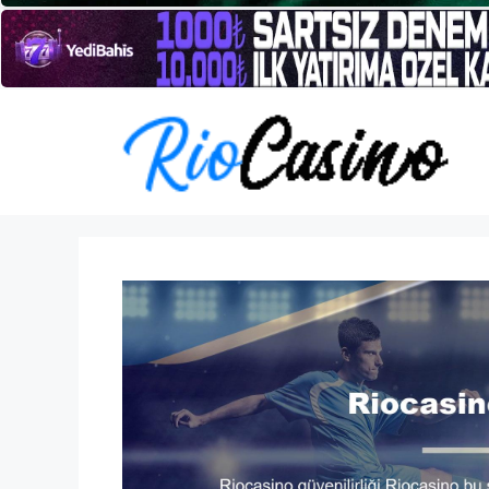
İçeriğe
atla