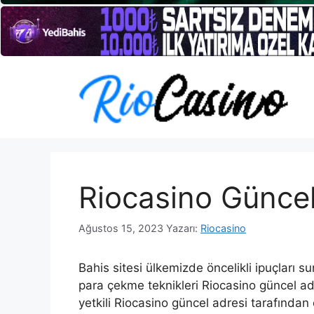
İçeriğe
atla
Riocasino Güncel
Ağustos 15, 2023
Yazarı:
Riocasino
Bahis sitesi ülkemizde öncelikli ipuçları s
para çekme teknikleri Riocasino güncel ad
yetkili Riocasino güncel adresi tarafında