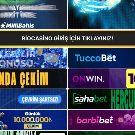
RİOCASİNO GİRİŞ İÇİN TIKLAYINIZ!