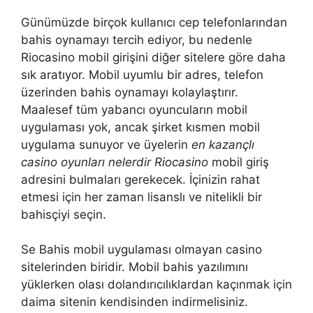
Günümüzde birçok kullanıcı cep telefonlarından
bahis oynamayı tercih ediyor, bu nedenle
Riocasino mobil girişini diğer sitelere göre daha
sık aratıyor. Mobil uyumlu bir adres, telefon
üzerinden bahis oynamayı kolaylaştırır.
Maalesef tüm yabancı oyuncuların mobil
uygulaması yok, ancak şirket kısmen mobil
uygulama sunuyor ve üyelerin
en kazançlı
casino oyunları nelerdir Riocasino
mobil giriş
adresini bulmaları gerekecek. İçinizin rahat
etmesi için her zaman lisanslı ve nitelikli bir
bahisçiyi seçin.
Se Bahis mobil uygulaması olmayan casino
sitelerinden biridir. Mobil bahis yazılımını
yüklerken olası dolandırıcılıklardan kaçınmak için
daima sitenin kendisinden indirmelisiniz.