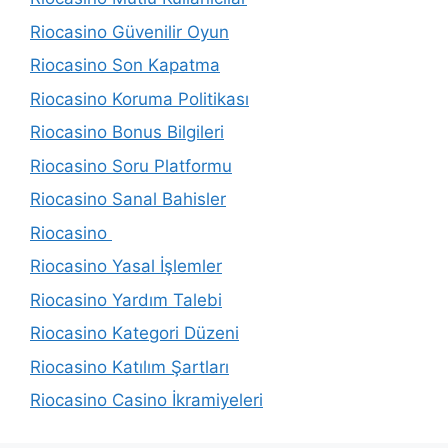
Riocasino Güvenilir Oyun
Riocasino Son Kapatma
Riocasino Koruma Politikası
Riocasino Bonus Bilgileri
Riocasino Soru Platformu
Riocasino Sanal Bahisler
Riocasino
Riocasino Yasal İşlemler
Riocasino Yardım Talebi
Riocasino Kategori Düzeni
Riocasino Katılım Şartları
Riocasino Casino İkramiyeleri