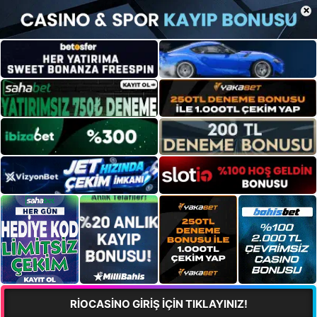
×
RİOCASİNO GİRİŞ İÇİN TIKLAYINIZ!