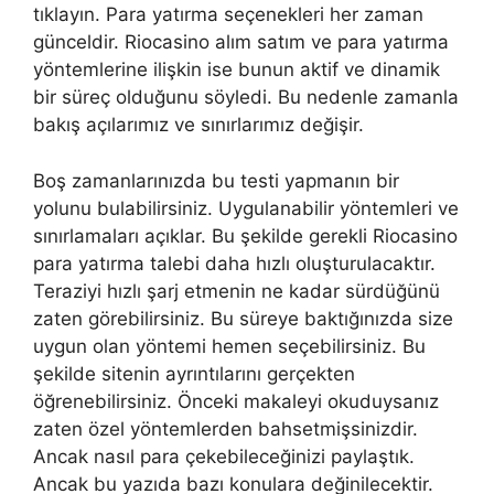
tıklayın. Para yatırma seçenekleri her zaman
günceldir. Riocasino alım satım ve para yatırma
yöntemlerine ilişkin ise bunun aktif ve dinamik
bir süreç olduğunu söyledi. Bu nedenle zamanla
bakış açılarımız ve sınırlarımız değişir.
Boş zamanlarınızda bu testi yapmanın bir
yolunu bulabilirsiniz. Uygulanabilir yöntemleri ve
sınırlamaları açıklar. Bu şekilde gerekli Riocasino
para yatırma talebi daha hızlı oluşturulacaktır.
Teraziyi hızlı şarj etmenin ne kadar sürdüğünü
zaten görebilirsiniz. Bu süreye baktığınızda size
uygun olan yöntemi hemen seçebilirsiniz. Bu
şekilde sitenin ayrıntılarını gerçekten
öğrenebilirsiniz. Önceki makaleyi okuduysanız
zaten özel yöntemlerden bahsetmişsinizdir.
Ancak nasıl para çekebileceğinizi paylaştık.
Ancak bu yazıda bazı konulara değinilecektir.