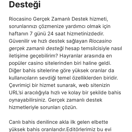
Desteği
Riocasino Gerçek Zamanlı Destek hizmeti,
sorunlarınızı çözmenize yardımcı olmak için
haftanın 7 günü 24 saat hizmetinizdedir.
Güvenilir ve hızlı destek sağlayan
Riocasino
gerçek zamanlı desteği
hesap temsilcisiyle nasıl
iletişime geçebilirim? Hayranlar arasında en
popüler casino sitelerinden biri haline geldi.
Diğer bahis sitelerine göre yüksek oranlar da
kullanıcıların sevdiği temel özelliklerden biridir.
Çevrimiçi bir hizmet sunarak, web sitenizin
URL’si aracılığıyla hızlı ve kolay bir şekilde bahis
oynayabilirsiniz. Gerçek zamanlı destek
hizmetleriyle sorunları çözün.
Canlı bahis denilince akla ilk gelen elbette
yüksek bahis oranlarıdır.Editörlerimiz bu evi