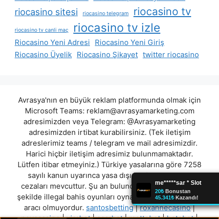
riocasino tv
riocasino sitesi
riocasino telegram
riocasino tv izle
riocasino tv canli maç
Riocasino Yeni Adresi
Riocasino Yeni Giriş
Riocasino Üyelik
Riocasino Şikayet
twitter riocasino
Avrasya'nın en büyük reklam platformunda olmak için
Microsoft Teams:
reklam@avrasyamarketing.com
adresimizden veya Telegram: @Avrasyamarketing
adresimizden irtibat kurabilirsiniz. (Tek iletişim
adreslerimiz teams / telegram ve mail adresimizdir.
Harici hiçbir iletişim adresimiz bulunmamaktadır.
Lütfen itibar etmeyiniz.) Türkiye yasalarına göre 7258
sayılı kanun uyarınca yasa dışı bahis oynamanın
cezaları mevcuttur. Şu an bulunduğunuz site hiç bir
şekilde illegal bahis oyunları oynatmıyor ve oynamaya
aracı olmuyordur.
santosbetting
|
roxannecasino
|
nevacasino
|
virabet
|
acarbet
|
mottobet
|
betobet
|