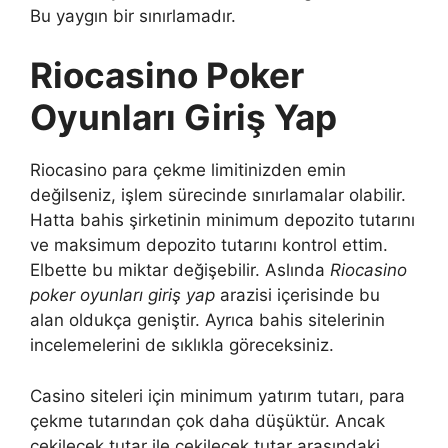
Bu yaygın bir sınırlamadır.
Riocasino Poker
Oyunları Giriş Yap
Riocasino para çekme limitinizden emin
değilseniz, işlem sürecinde sınırlamalar olabilir.
Hatta bahis şirketinin minimum depozito tutarını
ve maksimum depozito tutarını kontrol ettim.
Elbette bu miktar değişebilir. Aslında
Riocasino
poker oyunları giriş yap
arazisi içerisinde bu
alan oldukça geniştir. Ayrıca bahis sitelerinin
incelemelerini de sıklıkla göreceksiniz.
Casino siteleri için minimum yatırım tutarı, para
çekme tutarından çok daha düşüktür. Ancak
çekilecek tutar ile çekilecek tutar arasındaki