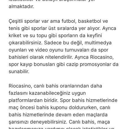
almaktadır.
Çeşitli sporlar var ama futbol, basketbol ve
tenis gibi sporlar üst sıralarda yer alıyor. Ayrıca
kriket ve su topu gibi sporların da keyfini
çıkarabilirsiniz. Sadece bu değil, multimedya
oyunları ve video oyunu turnuvaları da spor
bahisleri olarak nitelendirilir. Ayrıca Riocasino,
spor kayıp bonusları gibi cazip promosyonlar da
sunabilir.
Riocasino, canlı bahis oranlarından daha
fazlasını kazanabileceğiniz uygun
platformlardan biridir. Spor bahis hizmetlerinde
maç öncesi bahis kuponu doldururken, canlı
bahis hizmetlerinde devam eden maçlarda
şansınızı deneyebilirsiniz. Canlı bahis, maça