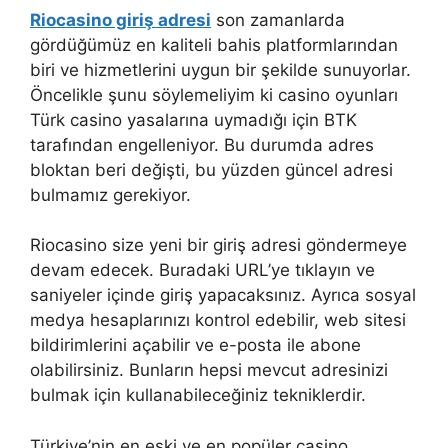
Riocasino giriş adresi
son zamanlarda
gördüğümüz en kaliteli bahis platformlarından
biri ve hizmetlerini uygun bir şekilde sunuyorlar.
Öncelikle şunu söylemeliyim ki casino oyunları
Türk casino yasalarına uymadığı için BTK
tarafından engelleniyor. Bu durumda adres
bloktan beri değişti, bu yüzden güncel adresi
bulmamız gerekiyor.
Riocasino size yeni bir giriş adresi göndermeye
devam edecek. Buradaki URL’ye tıklayın ve
saniyeler içinde giriş yapacaksınız. Ayrıca sosyal
medya hesaplarınızı kontrol edebilir, web sitesi
bildirimlerini açabilir ve e-posta ile abone
olabilirsiniz. Bunların hepsi mevcut adresinizi
bulmak için kullanabileceğiniz tekniklerdir.
Türkiye’nin en eski ve en popüler casino