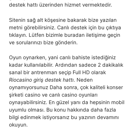
destek hattı üzerinden hizmet vermektedir.
Sitenin sağ alt köşesine bakarak bize yazılan
metni görebilirsiniz. Canlı destek için bu çıktıya
tıklayın. Lütfen bizimle buradan iletişime geçin
ve sorularınızı bize gönderin.
Oyun oynarken, yani canlı bahiste istediğiniz
kadar kullanılabilir. Ardından sadece 2 dakikalık
sanal bir antrenman seçip Full HD olarak
Riocasino giriş destek hattı
. Neden
oynamıyorsunuz Daha sonra, çok kaliteli konser
şirketi casino ve canlı casino oyunları
oynayabilirsiniz. En güzel yanı da hepsinin mobil
uyumlu olması. Bu konu hakkında daha fazla
bilgi edinmek istiyorsanız bu yazının devamını
okuyun.