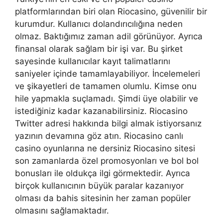
platformlarından biri olan Riocasino, güvenilir bir
kurumdur. Kullanıcı dolandırıcılığına neden
olmaz. Baktığımız zaman adil görünüyor. Ayrıca
finansal olarak sağlam bir işi var. Bu şirket
sayesinde kullanıcılar kayıt talimatlarını
saniyeler içinde tamamlayabiliyor. İncelemeleri
ve şikayetleri de tamamen olumlu. Kimse onu
hile yapmakla suçlamadı. Şimdi üye olabilir ve
istediğiniz kadar kazanabilirsiniz. Riocasino
Twitter adresi hakkında bilgi almak istiyorsanız
yazının devamına göz atın. Riocasino canlı
casino oyunlarına ne dersiniz Riocasino sitesi
son zamanlarda özel promosyonları ve bol bol
bonusları ile oldukça ilgi görmektedir. Ayrıca
birçok kullanıcının büyük paralar kazanıyor
olması da bahis sitesinin her zaman popüler
olmasını sağlamaktadır.