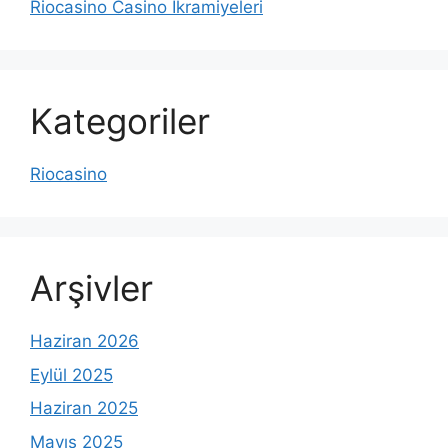
Riocasino Casino İkramiyeleri
Kategoriler
Riocasino
Arşivler
Haziran 2026
Eylül 2025
Haziran 2025
Mayıs 2025