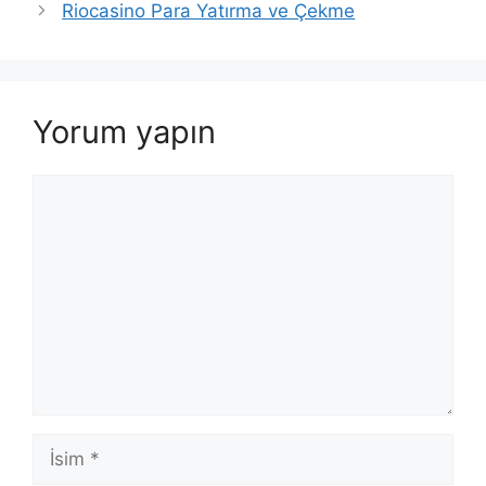
Riocasino Para Yatırma ve Çekme
Yorum yapın
Yorum
İsim