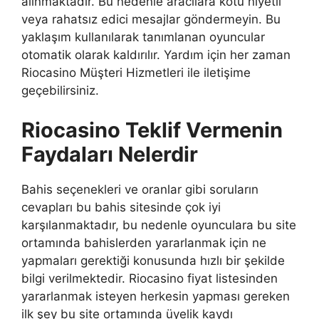
alınmaktadır. Bu nedenle aracılara kötü niyetli
veya rahatsız edici mesajlar göndermeyin. Bu
yaklaşım kullanılarak tanımlanan oyuncular
otomatik olarak kaldırılır. Yardım için her zaman
Riocasino Müşteri Hizmetleri ile iletişime
geçebilirsiniz.
Riocasino Teklif Vermenin
Faydaları Nelerdir
Bahis seçenekleri ve oranlar gibi soruların
cevapları bu bahis sitesinde çok iyi
karşılanmaktadır, bu nedenle oyunculara bu site
ortamında bahislerden yararlanmak için ne
yapmaları gerektiği konusunda hızlı bir şekilde
bilgi verilmektedir. Riocasino fiyat listesinden
yararlanmak isteyen herkesin yapması gereken
ilk şey bu site ortamında üyelik kaydı