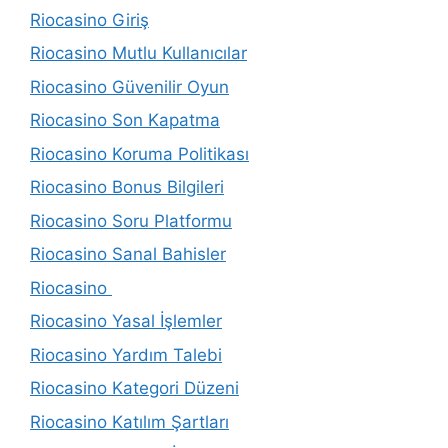
Riocasino Giriş
Riocasino Mutlu Kullanıcılar
Riocasino Güvenilir Oyun
Riocasino Son Kapatma
Riocasino Koruma Politikası
Riocasino Bonus Bilgileri
Riocasino Soru Platformu
Riocasino Sanal Bahisler
Riocasino
Riocasino Yasal İşlemler
Riocasino Yardım Talebi
Riocasino Kategori Düzeni
Riocasino Katılım Şartları