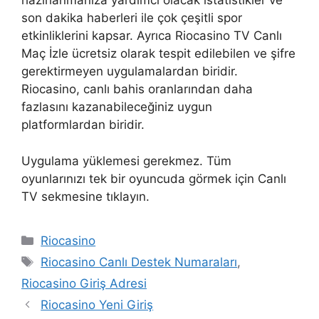
hazırlanmanıza yardımcı olacak istatistikler ve
son dakika haberleri ile çok çeşitli spor
etkinliklerini kapsar. Ayrıca Riocasino TV Canlı
Maç İzle ücretsiz olarak tespit edilebilen ve şifre
gerektirmeyen uygulamalardan biridir.
Riocasino, canlı bahis oranlarından daha
fazlasını kazanabileceğiniz uygun
platformlardan biridir.
Uygulama yüklemesi gerekmez. Tüm
oyunlarınızı tek bir oyuncuda görmek için Canlı
TV sekmesine tıklayın.
Kategoriler
Riocasino
Etiketler
Riocasino Canlı Destek Numaraları
,
Riocasino Giriş Adresi
Riocasino Yeni Giriş