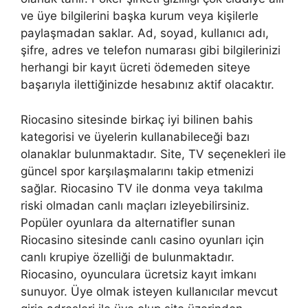
ve üye bilgilerini başka kurum veya kişilerle
paylaşmadan saklar. Ad, soyad, kullanıcı adı,
şifre, adres ve telefon numarası gibi bilgilerinizi
herhangi bir kayıt ücreti ödemeden siteye
başarıyla ilettiğinizde hesabınız aktif olacaktır.
Riocasino sitesinde birkaç iyi bilinen bahis
kategorisi ve üyelerin kullanabileceği bazı
olanaklar bulunmaktadır. Site, TV seçenekleri ile
güncel spor karşılaşmalarını takip etmenizi
sağlar. Riocasino TV ile donma veya takılma
riski olmadan canlı maçları izleyebilirsiniz.
Popüler oyunlara da alternatifler sunan
Riocasino sitesinde canlı casino oyunları için
canlı krupiye özelliği de bulunmaktadır.
Riocasino, oyunculara ücretsiz kayıt imkanı
sunuyor. Üye olmak isteyen kullanıcılar mevcut