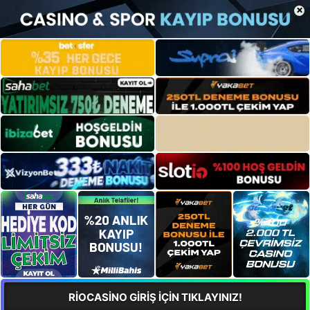
×
RİOCASİNO GİRİŞ İÇİN TIKLAYINIZ!