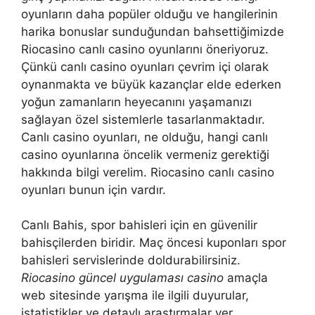
oyunların daha popüler olduğu ve hangilerinin
harika bonuslar sunduğundan bahsettiğimizde
Riocasino canlı casino oyunlarını öneriyoruz.
Çünkü canlı casino oyunları çevrim içi olarak
oynanmakta ve büyük kazançlar elde ederken
yoğun zamanların heyecanını yaşamanızı
sağlayan özel sistemlerle tasarlanmaktadır.
Canlı casino oyunları, ne olduğu, hangi canlı
casino oyunlarına öncelik vermeniz gerektiği
hakkında bilgi verelim. Riocasino canlı casino
oyunları bunun için vardır.
Canlı Bahis, spor bahisleri için en güvenilir
bahisçilerden biridir. Maç öncesi kuponları spor
bahisleri servislerinde doldurabilirsiniz.
Riocasino güncel uygulaması casino
amaçla
web sitesinde yarışma ile ilgili duyurular,
istatistikler ve detaylı araştırmalar yer