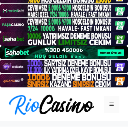
İçeriğe
atla
Menü