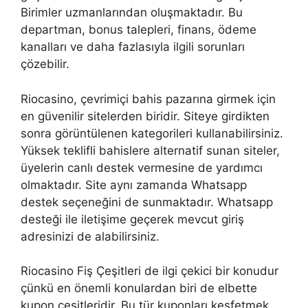
Birimler uzmanlarından oluşmaktadır. Bu
departman, bonus talepleri, finans, ödeme
kanalları ve daha fazlasıyla ilgili sorunları
çözebilir.
Riocasino, çevrimiçi bahis pazarına girmek için
en güvenilir sitelerden biridir. Siteye girdikten
sonra görüntülenen kategorileri kullanabilirsiniz.
Yüksek teklifli bahislere alternatif sunan siteler,
üyelerin canlı destek vermesine de yardımcı
olmaktadır. Site aynı zamanda Whatsapp
destek seçeneğini de sunmaktadır. Whatsapp
desteği ile iletişime geçerek mevcut giriş
adresinizi de alabilirsiniz.
Riocasino Fiş Çeşitleri de ilgi çekici bir konudur
çünkü en önemli konulardan biri de elbette
kupon çeşitleridir. Bu tür kuponları keşfetmek