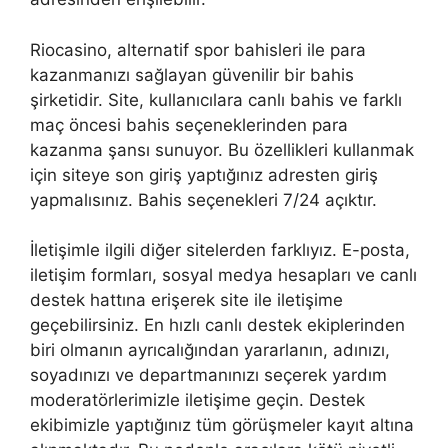
Riocasino, alternatif spor bahisleri ile para
kazanmanızı sağlayan güvenilir bir bahis
şirketidir. Site, kullanıcılara canlı bahis ve farklı
maç öncesi bahis seçeneklerinden para
kazanma şansı sunuyor. Bu özellikleri kullanmak
için siteye son giriş yaptığınız adresten giriş
yapmalısınız. Bahis seçenekleri 7/24 açıktır.
İletişimle ilgili diğer sitelerden farklıyız. E-posta,
iletişim formları, sosyal medya hesapları ve canlı
destek hattına erişerek site ile iletişime
geçebilirsiniz. En hızlı canlı destek ekiplerinden
biri olmanın ayrıcalığından yararlanın, adınızı,
soyadınızı ve departmanınızı seçerek yardım
moderatörlerimizle iletişime geçin. Destek
ekibimizle yaptığınız tüm görüşmeler kayıt altına