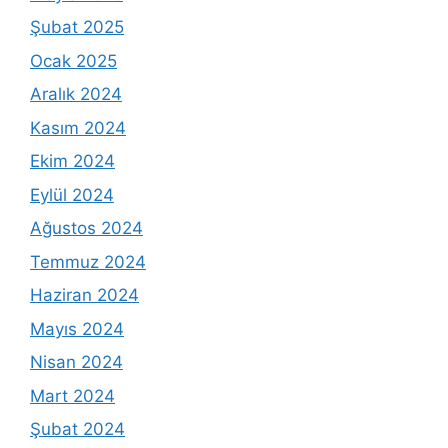
Şubat 2025
Ocak 2025
Aralık 2024
Kasım 2024
Ekim 2024
Eylül 2024
Ağustos 2024
Temmuz 2024
Haziran 2024
Mayıs 2024
Nisan 2024
Mart 2024
Şubat 2024