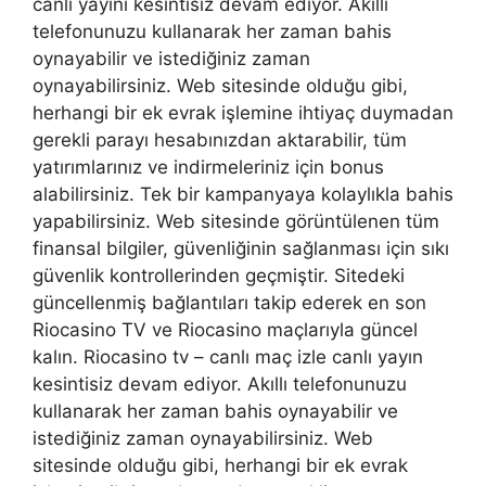
canlı yayını kesintisiz devam ediyor. Akıllı
telefonunuzu kullanarak her zaman bahis
oynayabilir ve istediğiniz zaman
oynayabilirsiniz. Web sitesinde olduğu gibi,
herhangi bir ek evrak işlemine ihtiyaç duymadan
gerekli parayı hesabınızdan aktarabilir, tüm
yatırımlarınız ve indirmeleriniz için bonus
alabilirsiniz. Tek bir kampanyaya kolaylıkla bahis
yapabilirsiniz. Web sitesinde görüntülenen tüm
finansal bilgiler, güvenliğinin sağlanması için sıkı
güvenlik kontrollerinden geçmiştir. Sitedeki
güncellenmiş bağlantıları takip ederek en son
Riocasino TV ve Riocasino maçlarıyla güncel
kalın. Riocasino tv – canlı maç izle canlı yayın
kesintisiz devam ediyor. Akıllı telefonunuzu
kullanarak her zaman bahis oynayabilir ve
istediğiniz zaman oynayabilirsiniz. Web
sitesinde olduğu gibi, herhangi bir ek evrak