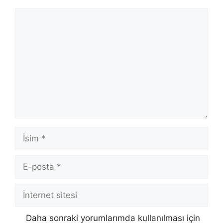
Yorum
İsim
E-
posta
İnternet
sitesi
Daha sonraki yorumlarımda kullanılması için