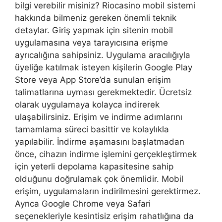
bilgi verebilir misiniz? Riocasino mobil sistemi
hakkında bilmeniz gereken önemli teknik
detaylar. Giriş yapmak için sitenin mobil
uygulamasına veya tarayıcısına erişme
ayrıcalığına sahipsiniz. Uygulama aracılığıyla
üyeliğe katılmak isteyen kişilerin Google Play
Store veya App Store’da sunulan erişim
talimatlarına uyması gerekmektedir. Ücretsiz
olarak uygulamaya kolayca indirerek
ulaşabilirsiniz. Erişim ve indirme adımlarını
tamamlama süreci basittir ve kolaylıkla
yapılabilir. İndirme aşamasını başlatmadan
önce, cihazın indirme işlemini gerçekleştirmek
için yeterli depolama kapasitesine sahip
olduğunu doğrulamak çok önemlidir. Mobil
erişim, uygulamaların indirilmesini gerektirmez.
Ayrıca Google Chrome veya Safari
seçenekleriyle kesintisiz erişim rahatlığına da