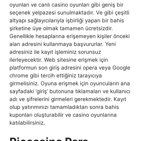
oyunları ve canlı casino oyunları gibi geniş bir
seçenek yelpazesi sunulmaktadır. Ve gibi çeşitli
altyapı sağlayıcılarıyla işbirliği yapan bir bahis
şirketine üye olmak tamamen ücretsizdir.
Genellikle hesaplarına erişemeyen kişiler önceki
alan adresini kullanmaya başvururlar. Yeni
adresiniz ile kayıt işleminiz sorunsuz
ilerleyecektir. Web sitesine erişmek için
platformun son giriş adresini opera veya Google
chrome gibi tercih ettiğiniz tarayıcıya
girmelisiniz. Oyuna erişmek için oyuncuların ana
sayfadaki ‘giriş’ butonuna tıklamaları ve kullanıcı
adı ve şifrelerini girmeleri gerekmektedir. Kayıt
olup yatırımınızı tamamladıktan sonra bahis
kuponları oluşturabilir ve casino oyunlarına
katılabilirsiniz.