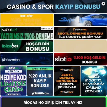
×
RİOCASİNO GİRİŞ İÇİN TIKLAYINIZ!