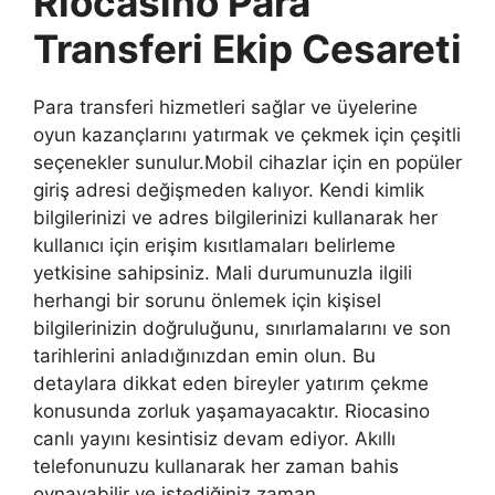
Riocasino Para
Transferi Ekip Cesareti
Para transferi hizmetleri sağlar ve üyelerine
oyun kazançlarını yatırmak ve çekmek için çeşitli
seçenekler sunulur.Mobil cihazlar için en popüler
giriş adresi değişmeden kalıyor. Kendi kimlik
bilgilerinizi ve adres bilgilerinizi kullanarak her
kullanıcı için erişim kısıtlamaları belirleme
yetkisine sahipsiniz. Mali durumunuzla ilgili
herhangi bir sorunu önlemek için kişisel
bilgilerinizin doğruluğunu, sınırlamalarını ve son
tarihlerini anladığınızdan emin olun. Bu
detaylara dikkat eden bireyler yatırım çekme
konusunda zorluk yaşamayacaktır. Riocasino
canlı yayını kesintisiz devam ediyor. Akıllı
telefonunuzu kullanarak her zaman bahis
oynayabilir ve istediğiniz zaman