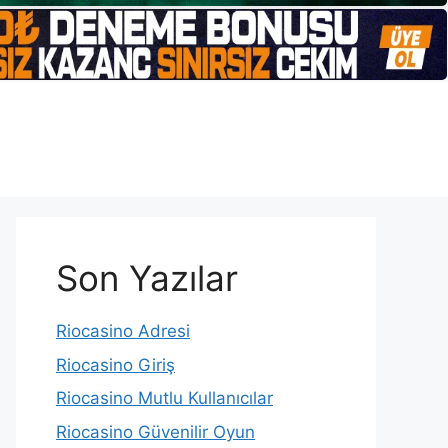
Son Yazılar
Riocasino Adresi
Riocasino Giriş
Riocasino Mutlu Kullanıcılar
Riocasino Güvenilir Oyun