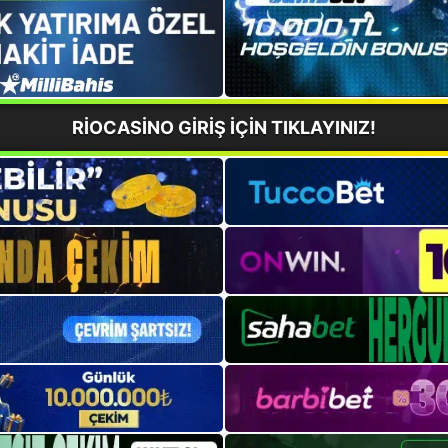
RİOCASİNO GİRİŞ İÇİN TIKLAYINIZ!