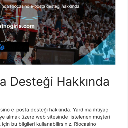
ta Desteği Hakkında
sino e-posta desteği hakkında. Yardıma ihtiyaç
ye almak üzere web sitesinde listelenen müşteri
in bu bilgileri kullanabilirsiniz. Riocasino