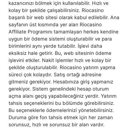
kazancınızı bölmek için kullanılabilir. Hızlı ve
kolay bir şekilde çalışabilirsiniz. Riocasino
başarılı bir web sitesi olarak kabul edilebilir. Ana
sayfanın üst kısmında yer alan Riocasino
Affiliate Programını tamamlayan herkes kendine
uygun bir ödeme sistemi oluşturabilir ve para
birimlerini aynı yerde tutabilir. İşlevi daha
eksiksiz hale getirir. Bu, web sitesinin ödeme
işlevini etkiler. Nakit işlemler hızlı ve kolay bir
şekilde oluşturulabilir. Riocasino yatırım yapma
süreci çok kolaydır. Satış ortağı adresine
gitmeniz gerekiyor. Hesabınıza giriş yapmanız
gerekiyor. Sistem genelindeki hesap oturum
açma alanı geçiş yapabileceğiniz yerdir. Yatırım
tahsis seçeneklerini bu bölümde görebilirsiniz.
Bu seçeneklerle ödemelerinizi yönetebilirsiniz.
Duruma göre fon tahsis etmek için her zaman
sorunsuz, hızlı ve sorunsuz bir alan vardır.