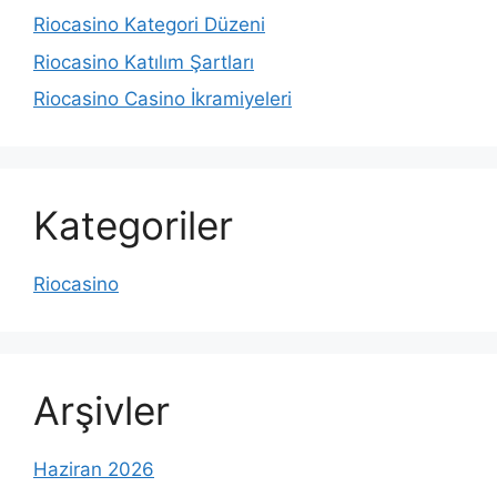
Riocasino Kategori Düzeni
Riocasino Katılım Şartları
Riocasino Casino İkramiyeleri
Kategoriler
Riocasino
Arşivler
Haziran 2026