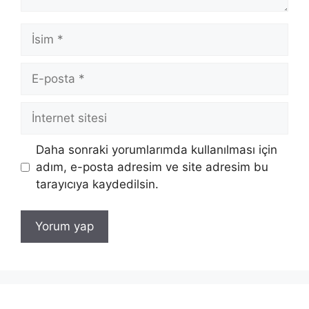
İsim
E-
posta
İnternet
sitesi
Daha sonraki yorumlarımda kullanılması için
adım, e-posta adresim ve site adresim bu
tarayıcıya kaydedilsin.