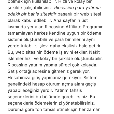
bölmek için kullanılabilir. Hızlı ve kolay bir
şekilde çalışabilirsiniz.
Riocasino para yatırma
odaklı bir bahis sitesidir
başarılı bir web sitesi
olarak kabul edilebilir. Ana sayfanın üst
kısmında yer alan Riocasino Affiliate Programını
tamamlayan herkes kendine uygun bir ödeme
sistemi oluşturabilir ve para birimlerini aynı
yerde tutabilir. İşlevi daha eksiksiz hale getirir.
Bu, web sitesinin ödeme işlevini etkiler. Nakit
işlemler hızlı ve kolay bir şekilde oluşturulabilir.
Riocasino yatırım yapma süreci çok kolaydır.
Satış ortağı adresine gitmeniz gerekiyor.
Hesabınıza giriş yapmanız gerekiyor. Sistem
genelindeki hesap oturum açma alanı geçiş
yapabileceğiniz yerdir. Yatırım tahsis
seçeneklerini bu bölümde görebilirsiniz. Bu
seçeneklerle ödemelerinizi yönetebilirsiniz.
Duruma göre fon tahsis etmek için her zaman