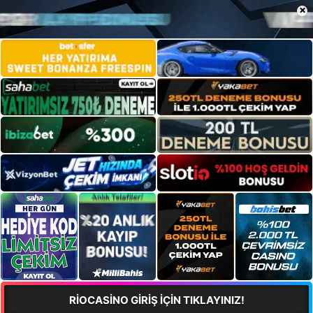
×
RİOCASİNO GİRİŞ İÇİN TIKLAYINIZ!