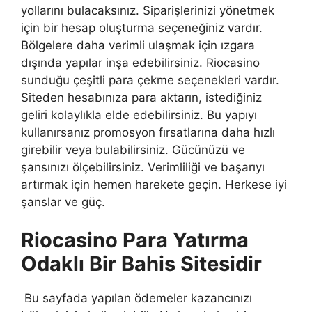
yollarını bulacaksınız. Siparişlerinizi yönetmek
için bir hesap oluşturma seçeneğiniz vardır.
Bölgelere daha verimli ulaşmak için ızgara
dışında yapılar inşa edebilirsiniz. Riocasino
sunduğu çeşitli para çekme seçenekleri vardır.
Siteden hesabınıza para aktarın, istediğiniz
geliri kolaylıkla elde edebilirsiniz. Bu yapıyı
kullanırsanız promosyon fırsatlarına daha hızlı
girebilir veya bulabilirsiniz. Gücünüzü ve
şansınızı ölçebilirsiniz. Verimliliği ve başarıyı
artırmak için hemen harekete geçin. Herkese iyi
şanslar ve güç.
Riocasino Para Yatırma
Odaklı Bir Bahis Sitesidir
Bu sayfada yapılan ödemeler kazancınızı