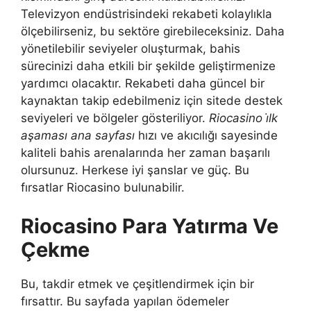
Televizyon endüstrisindeki rekabeti kolaylıkla
ölçebilirseniz, bu sektöre girebileceksiniz. Daha
yönetilebilir seviyeler oluşturmak, bahis
sürecinizi daha etkili bir şekilde geliştirmenize
yardımcı olacaktır. Rekabeti daha güncel bir
kaynaktan takip edebilmeniz için sitede destek
seviyeleri ve bölgeler gösteriliyor.
Riocasino i̇lk
aşaması ana sayfası
hızı ve akıcılığı sayesinde
kaliteli bahis arenalarında her zaman başarılı
olursunuz. Herkese iyi şanslar ve güç. Bu
fırsatlar Riocasino bulunabilir.
Riocasino Para Yatırma Ve
Çekme
Bu, takdir etmek ve çeşitlendirmek için bir
fırsattır. Bu sayfada yapılan ödemeler