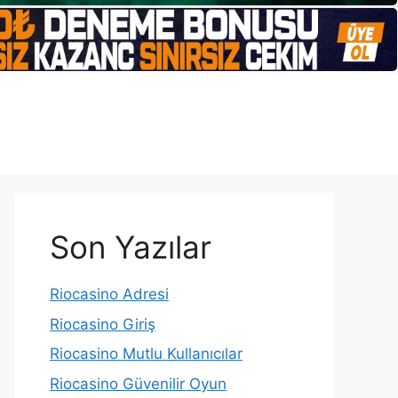
Son Yazılar
Riocasino Adresi
Riocasino Giriş
Riocasino Mutlu Kullanıcılar
Riocasino Güvenilir Oyun