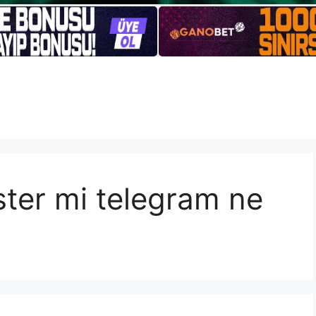
̇ster mi telegram ne