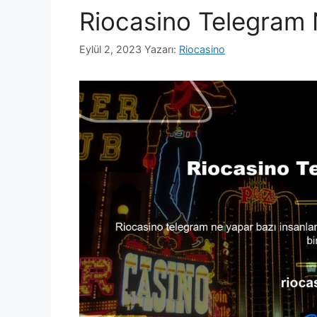
Riocasino Telegram
Eylül 2, 2023
Yazarı:
Riocasino