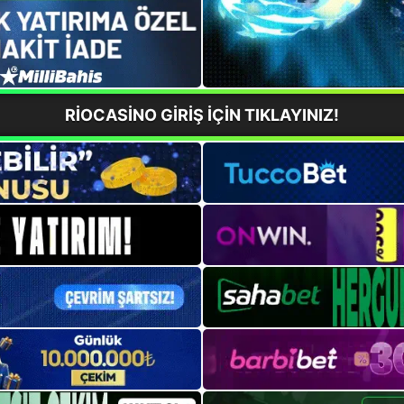
RİOCASİNO GİRİŞ İÇİN TIKLAYINIZ!