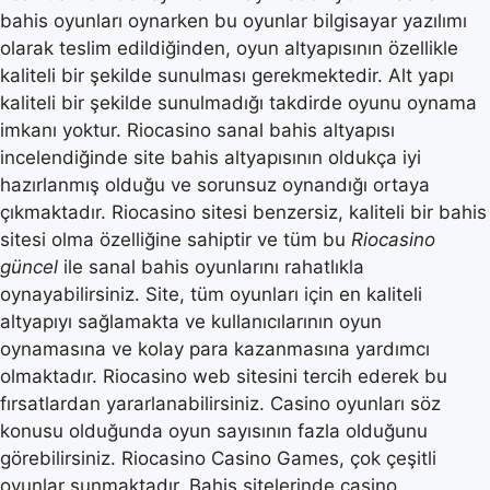
bahis oyunları oynarken bu oyunlar bilgisayar yazılımı
olarak teslim edildiğinden, oyun altyapısının özellikle
kaliteli bir şekilde sunulması gerekmektedir. Alt yapı
kaliteli bir şekilde sunulmadığı takdirde oyunu oynama
imkanı yoktur. Riocasino sanal bahis altyapısı
incelendiğinde site bahis altyapısının oldukça iyi
hazırlanmış olduğu ve sorunsuz oynandığı ortaya
çıkmaktadır. Riocasino sitesi benzersiz, kaliteli bir bahis
sitesi olma özelliğine sahiptir ve tüm bu
Riocasino
güncel
ile sanal bahis oyunlarını rahatlıkla
oynayabilirsiniz. Site, tüm oyunları için en kaliteli
altyapıyı sağlamakta ve kullanıcılarının oyun
oynamasına ve kolay para kazanmasına yardımcı
olmaktadır. Riocasino web sitesini tercih ederek bu
fırsatlardan yararlanabilirsiniz. Casino oyunları söz
konusu olduğunda oyun sayısının fazla olduğunu
görebilirsiniz. Riocasino Casino Games, çok çeşitli
oyunlar sunmaktadır. Bahis sitelerinde casino