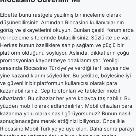
Elbette bunu rastgele yazılmış bir inceleme olarak
düşünebilirsiniz. Ardından Riocasino kullanıcılarının
görüş ve şikayetlerini okuyun. Bunları çeşitli forumlarda
ve inceleme sitelerinde bulabilirsiniz. Sözlükte de var.
Herkes bunun özelliklere sahip sağlam ve güçlü bir
platform olduğunu söylüyor. Aslında, dikkatlerin çoğu
promosyonları kaybetmeye odaklanmıştır. Yenilgi
sırasında Riocasino Türkiye'ye verdiği terfi sayesinde
yine kazandıklarını söylediler. Bu şekilde, böylesine iyi
ve güvenilir bir platformun kullanıcısı olarak para
kazanabilirsiniz. Cep telefonları ve tabletler mobil
cihazlardır. Bu cihazlar her yere kolayca taşınabilir. Bu
yüzden mobil olarak adlandırılırlar. Mobil cihazları para
kazanma yolu olarak nasıl görüyorsunuz? Bunun nasıl
sonuçlanacağını merak ettiğinizi biliyoruz. Öncelikle
Riocasino Mobil Türkiye'ye üye olun. Daha sonra parayı