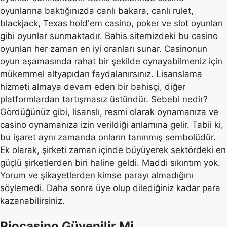
oyunlarına baktığınızda canlı bakara, canlı rulet,
blackjack, Texas hold'em casino, poker ve slot oyunları
gibi oyunlar sunmaktadır. Bahis sitemizdeki bu casino
oyunları her zaman en iyi oranları sunar. Casinonun
oyun aşamasında rahat bir şekilde oynayabilmeniz için
mükemmel altyapıdan faydalanırsınız. Lisanslama
hizmeti almaya devam eden bir bahisçi, diğer
platformlardan tartışmasız üstündür. Sebebi nedir?
Gördüğünüz gibi, lisanslı, resmi olarak oynamanıza ve
casino oynamanıza izin verildiği anlamına gelir. Tabii ki,
bu işaret aynı zamanda onların tanınmış sembolüdür.
Ek olarak, şirketi zaman içinde büyüyerek sektördeki en
güçlü şirketlerden biri haline geldi. Maddi sıkıntım yok.
Yorum ve şikayetlerden kimse parayı almadığını
söylemedi. Daha sonra üye olup dilediğiniz kadar para
kazanabilirsiniz.
Riocasino Güvenilir Mi