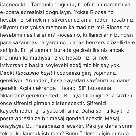
istenecektir. Tamamlandığında, telefon numaranızı ve
e-posta adresinizi doğrulayın. Yoksa Riocasino
hesabınızı silmek mi istiyorsunuz ama neden hesabınızı
siliyorsunuz yoksa memnun kalmadınız mı? Riocasino
hesabımı nasıl silerim? Riocasino, kullanıcıların bundan
para kazanmasına yardımcı olacak benzersiz özelliklere
sahiptir. En iyi zamanı burada geçirebilirsiniz ancak
memnun kalmadıysanız ve hesabınızı silmek
istiyorsanız başka söyleyebileceğimiz bir şey yok.
Direkt
Riocasino kayıt
hesabınıza giriş yapmanız
gerekiyor. Ardından, hesap ayarları sayfanızı açmanız
gerekir. Açılan ekranda "Hesabı Sil" butonuna
tıklamanız gerekmektedir. Buraya tıkladığınızda sizden
önce şifrenizi girmeniz istenecektir. Şifrenizi
kaybetmeden giriş yapabilirsiniz. Daha sonra kayıtlı e-
posta adresinize bir mesaj gönderilecektir. Mesajı
onaylayın. Bu, hesabınızı silecektir. Peki ya daha sonra
tekrar kullanmak istersen? Bunu önlemek için burada