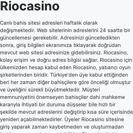
Riocasino
Canlı bahis sitesi adresleri haftalık olarak
değişmektedir. Web sitelerinin adreslerini 24 saatte bir
güncellemesi gerekebilir. Adresinizi güncelledikten
sonra, giriş bilgileri ekranımıza tıklayarak doğrudan
mevcut web sitesi adresinize gidebilirsiniz. Riocasino,
kolay erişim ve doğru adres bilgisi sağlar. Riocasino için
ülkemizden hesap kabul eden Riocasino, yabancı oyun
şirketlerinden biridir. Türkiye'den üye kabul ettiğinden
beri her zaman diğer bahisçilere göre önceliği olmuştur
ve üyeliğini sürekli büyütmektedir. Müşteri
memnuniyetini önemseyen bahisçiler dahi mahkeme
kararıyla ihtiyati bir duruma düşseler bile hızlı bir
şekilde mevcut adreslerini değiştirip kısa süre içerisinde
yeniden açabilmektedirler. Üyeler Riocasino sitesine
giriş yaparak zaman kaybetmeden ve oluşturmadan