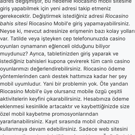
adres değişmiştir, bu nedenle Riocasino mobil sitesine
giriş yapabilmek için yeni adresi takip etmeniz
gerekecektir. Değiştirmek istediğiniz adresi
Riocasino
bahis sitesi
Riocasino Mobil'e giriş yapamayabilirsiniz.
Neyse ki, mevcut adresinize erişmenin bazı kolay yolları
var. Tatilde veya işteyken cep telefonunuzda casino
oyunları oynamanın eğlenceli olduğunu biliyor
muydunuz? Ayrıca, tabletinizden giriş yaparak ve
istediğiniz bahisleri kupona çevirerek tüm canlı casino
oyunlarımızı değerlendirebilirsiniz. Riocasino ödeme
yöntemlerinden canlı destek hattımıza kadar her şey
mobil uyumludur. Yani bir problemin yok. Öte yandan
Riocasino Mobil'e üye olursanız mobile özgü çeşitli
aktivitelerin keyfini çıkarabilirsiniz. Hesabınıza ödeme
eklenmesi kesinlikle artacaktır ve kaybettiğinizde size
özel mobil kaybetme promosyonlarından
yararlanabilirsiniz. Kayıt sırasında mobil cihazınızı
kullanmaya devam edebilirsiniz. Sadece web sitesini