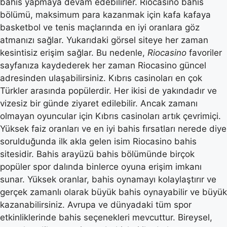
bahis yapmaya devam edebilirler. Riocasino bahis
bölümü, maksimum para kazanmak için kafa kafaya
basketbol ve tenis maçlarında en iyi oranlara göz
atmanızı sağlar. Yukarıdaki görsel siteye her zaman
kesintisiz erişim sağlar. Bu nedenle,
Riocasino
favoriler
sayfanıza kaydederek her zaman Riocasino güncel
adresinden ulaşabilirsiniz. Kıbrıs casinoları en çok
Türkler arasında popülerdir. Her ikisi de yakındadır ve
vizesiz bir günde ziyaret edilebilir. Ancak zamanı
olmayan oyuncular için Kıbrıs casinoları artık çevrimiçi.
Yüksek faiz oranları ve en iyi bahis fırsatları nerede diye
sorulduğunda ilk akla gelen isim Riocasino bahis
sitesidir. Bahis arayüzü bahis bölümünde birçok
popüler spor dalında binlerce oyuna erişim imkanı
sunar. Yüksek oranlar, bahis oynamayı kolaylaştırır ve
gerçek zamanlı olarak büyük bahis oynayabilir ve büyük
kazanabilirsiniz. Avrupa ve dünyadaki tüm spor
etkinliklerinde bahis seçenekleri mevcuttur. Bireysel,