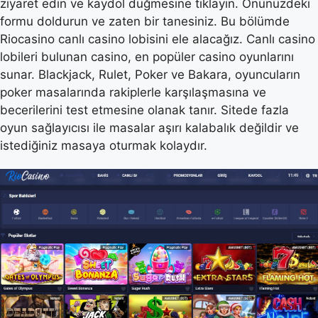
ziyaret edin ve kaydol düğmesine tıklayın. Önünüzdeki
formu doldurun ve zaten bir tanesiniz. Bu bölümde
Riocasino canlı casino lobisini ele alacağız. Canlı casino
lobileri bulunan casino, en popüler casino oyunlarını
sunar. Blackjack, Rulet, Poker ve Bakara, oyuncuların
poker masalarında rakiplerle karşılaşmasına ve
becerilerini test etmesine olanak tanır. Sitede fazla
oyun sağlayıcısı ile masalar aşırı kalabalık değildir ve
istediğiniz masaya oturmak kolaydır.